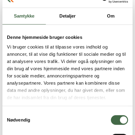
og betingelser her.
Samtykke
Detaljer
Om
Læs om efterløn
Denne hjemmeside bruger cookies
Vi bruger cookies til at tilpasse vores indhold og
annoncer, til at vise dig funktioner til sociale medier og til
at analysere vores trafik. Vi deler også oplysninger om
din brug af vores hjemmeside med vores partnere inden
for sociale medier, annonceringspartnere og
analysepartnere. Vores partnere kan kombinere disse
data med andre oplysninger, du har givet dem, eller som
de har indsamlet fra din brug af deres tjenester.
Ledig
Samtykkevalg
Nødvendig
Bliv klogere på, hvad du skal gøre, hvis du bliver
ledig og skal have dagpenge.