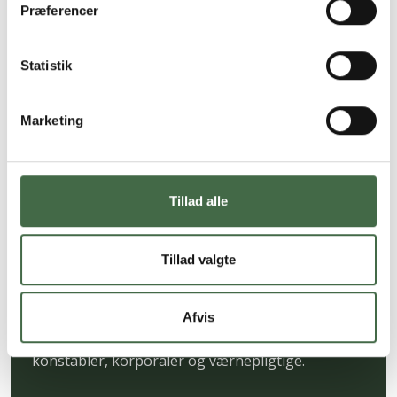
Præferencer
Hvis du bliver ledig
Statistik
Marketing
Tillad alle
Tillad valgte
Om a-kassen
Afvis
HKKF har sin egen a-kasse for Hærens
konstabler, korporaler og værnepligtige.