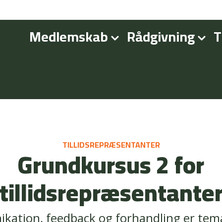
Medlemskab
Rådgivning
T
TILLIDSREPRÆSENTANTER
Grundkursus 2 for
tillidsrepræsentante
ation, feedback og forhandling er tema