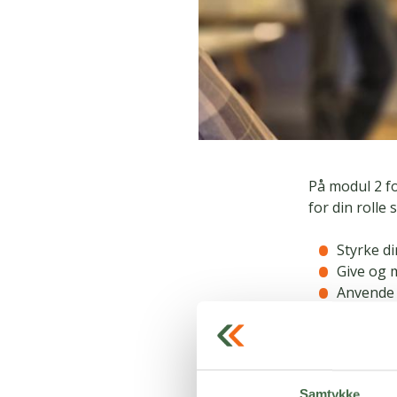
På modul 2 f
for din rolle
Styrke d
Give og 
Anvende 
resultate
Forstå fo
samarbe
Håndtere
Samtykke