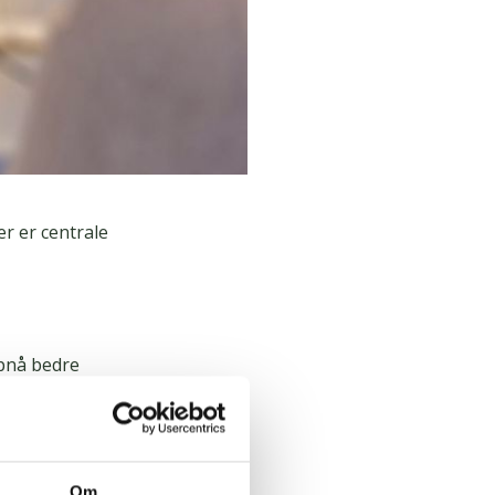
r er centrale
opnå bedre
e
Om