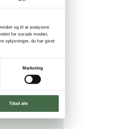
s
r i
 medier og til at analysere
nden for sociale medier,
e oplysninger, du har givet
r.
regår
Marketing
f hinandens
å i fremtiden.
r
Tillad alle