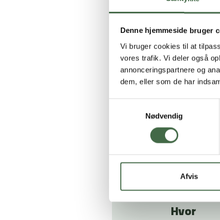
Undervisning
udfordringer 
Denne hjemmeside bruger c
samarbejdet 
Vi bruger cookies til at tilpas
vores trafik. Vi deler også 
Fokus på ne
annonceringspartnere og anal
dem, eller som de har indsaml
Du bliver en 
Netværksdele
Samtykkevalg
undervisning
Nødvendig
undervejs. S
erfaringer, s
Grundk
Afvis
Hvor