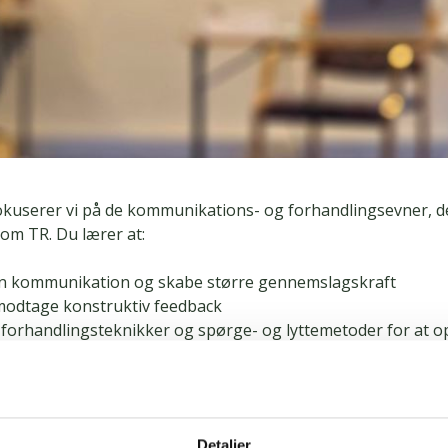
okuserer vi på de kommunikations- og forhandlingsevner, de
 som TR. Du lærer at:
in kommunikation og skabe større gennemslagskraft
modtage konstruktiv feedback
forhandlingsteknikker og spørge- og lyttemetoder for at 
r
rskellige adfærdsprofiler (DiSC) og bruge dem til at forbedr
jdet
 svære samtaler med ro og overblik
Detaljer