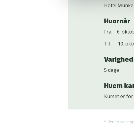
Hotel Munke
Hvornår
Fra:
6. oktobe
Til:
10. oktob
Varighed
5 dage
Hvem kan
Kurset er for
Siden er sidst o