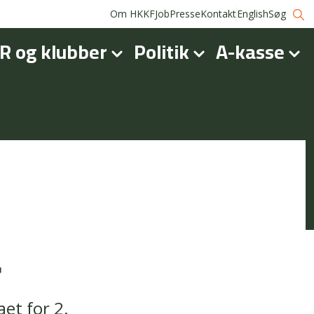
Om HKKF
Job
Presse
Kontakt
English
Søg
R og klubber
Politik
A-kasse
r
et for 2.