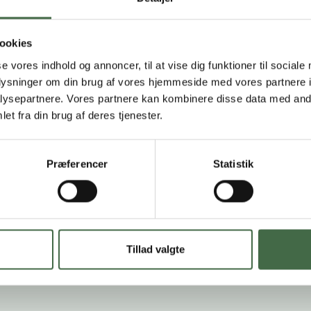
en giver dig konkrete værktøjer til at håndtere dagligdagen
som TR og styrker din evne til at skabe positive forandringe
ookies
med dine kolleger og ledelsen.
se vores indhold og annoncer, til at vise dig funktioner til sociale
oplysninger om din brug af vores hjemmeside med vores partnere i
tværk og vidensdeling
ysepartnere. Vores partnere kan kombinere disse data med andr
et fra din brug af deres tjenester.
del af et stærkt netværk af engagerede tillidsrepræsentante
n spiller en central rolle gennem hele uddannelsen – både i
en og i de mange dialoger og erfaringsudvekslinger, der fo
Præferencer
Statistik
ammen med dine medkursister får du mulighed for at lære a
tyrke samarbejdet og skabe relationer, som du kan trække p
ursus 2 for tillidsrepræsentante
Tillad valgte