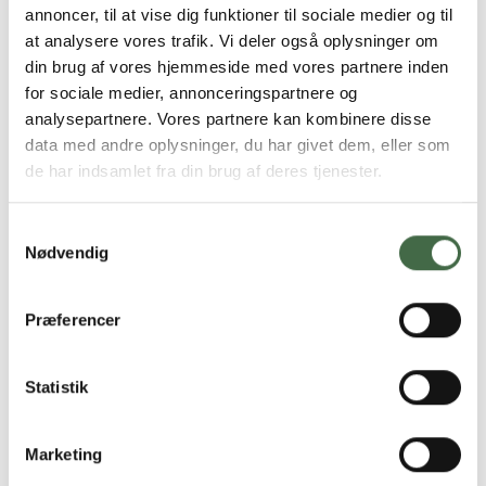
annoncer, til at vise dig funktioner til sociale medier og til
arbejdsmiljøorganisationen og sikre tid til
at analysere vores trafik. Vi deler også oplysninger om
arbejdsmiljøarbejde.
din brug af vores hjemmeside med vores partnere inden
Systematisk arbejdsmiljøarbejde og APV
:
for sociale medier, annonceringspartnere og
Risikovurdering ved ændringer, anvendelse af
analysepartnere. Vores partnere kan kombinere disse
forebyggelsesprincipper, STOP-princippet og de
data med andre oplysninger, du har givet dem, eller som
lovpligtige forebyggelsestiltag.
de har indsamlet fra din brug af deres tjenester.
Samtykkevalg
Hvad får jeg ud af det?
Nødvendig
Du lærer de nye regler i bekendtgørelsen at kende
og hvordan du kan navigere i dem
Præferencer
Dine muligheder for at handle som
arbejdmsiljørepræsentant ud fra den nye
Statistik
bekendtgørelse
Du får praktiske værktøjer, der kan styrke din rolle
som arbejdsmiljørepræsentant
Marketing
Et fysisk kompendium med relevante