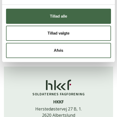
lovgivningsmaterialer.
Se programmet som PDF her.
Tillad alle
Tilmeld dig ved at skrive dit fulde navn og
medarbejdernummer til Sanne, HKKF's sekretær,
Tillad valgte
på
sf@hkkf.dk
Afvis
Siden er sidst opdateret:
24.03.25 kl. 14.20
SOLDATERNES FAGFORENING
HKKF
Herstedøstervej 27 B, 1.
2620 Albertslund