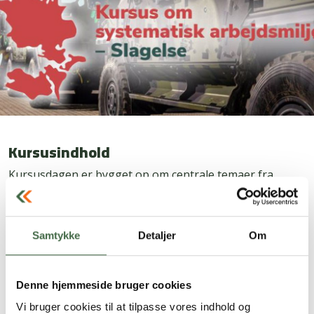
Kursusindhold
Kursusdagen er bygget op om centrale temaer fra
bekendtgørelsen:
Samarbejde i arbejdsmiljøarbejdet
: Arbejdsgiver
Samtykke
Detaljer
Om
og arbejdsmiljørepræsentanter er ligestillede
parter, og der er en pligt til samarbejde om
arbejdsmiljøet.
Denne hjemmeside bruger cookies
Indflydelse på arbejdspladsen
: Mulighederne for
Vi bruger cookies til at tilpasse vores indhold og
at få indflydelse gennem samarbejde i