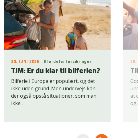
30. JUNI 2026
#fordele: forsikringer
23.
TJM: Er du klar til bilferien?
TJ
Bilferie i Europa er populært, og det
God
ikke uden grund. Men undervejs kan
und
der også opstå situationer, som man
at 
ikke...
og..