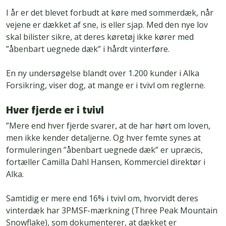
I år er det blevet forbudt at køre med sommerdæk, når
vejene er dækket af sne, is eller sjap. Med den nye lov
skal bilister sikre, at deres køretøj ikke kører med
”åbenbart uegnede dæk” i hårdt vinterføre.
En ny undersøgelse blandt over 1.200 kunder i Alka
Forsikring, viser dog, at mange er i tvivl om reglerne.
Hver fjerde er i tvivl
”Mere end hver fjerde svarer, at de har hørt om loven,
men ikke kender detaljerne. Og hver femte synes at
formuleringen ”åbenbart uegnede dæk” er upræcis,
fortæller Camilla Dahl Hansen, Kommerciel direktør i
Alka.
Samtidig er mere end 16% i tvivl om, hvorvidt deres
vinterdæk har 3PMSF-mærkning (Three Peak Mountain
Snowflake), som dokumenterer, at dækket er