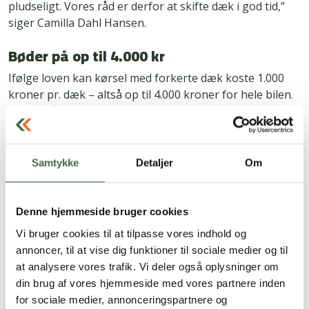
pludseligt. Vores råd er derfor at skifte dæk i god tid,”
siger Camilla Dahl Hansen.
Bøder på op til 4.000 kr
Ifølge loven kan kørsel med forkerte dæk koste 1.000
kroner pr. dæk – altså op til 4.000 kroner for hele bilen.
Politiet får desuden beføjelse til at vurdere, om
føreforholdene er ”hårde nok” til, at vinterdæk er
påkrævet.
Samtykke
Detaljer
Om
Der kan derudover være situationer, hvor forsikringen
ikke dækker. Forsikringsselskabet kan nemlig anse det
for grov uagtsomhed, hvis man kører på nedslidte eller
Denne hjemmeside bruger cookies
uegnede dæk og forvolder en skade. I sådanne tilfælde
Vi bruger cookies til at tilpasse vores indhold og
kan erstatningen blive nedsat eller helt bortfalde.
annoncer, til at vise dig funktioner til sociale medier og til
at analysere vores trafik. Vi deler også oplysninger om
Her er reglerne
din brug af vores hjemmeside med vores partnere inden
I år bliver det ulovligt at køre med sommerdæk, når
for sociale medier, annonceringspartnere og