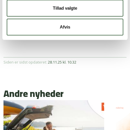
Læs mere på Alka's hjemmeside
.
Tillad valgte
NB
: Det er altid en god ide at have
vejhjælp
som tilvalg til
Afvis
sin bilforsikring. Medlemmer får 10% rabat hos Alka
Forsikring.
Siden er sidst opdateret:
28.11.25 kl. 10.32
Andre nyheder