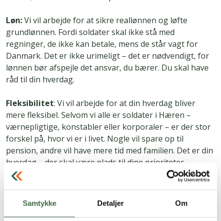
Løn:
Vi vil arbejde for at sikre reallønnen og løfte
grundlønnen. Fordi soldater skal ikke stå med
regninger, de ikke kan betale, mens de står vagt for
Danmark. Det er ikke urimeligt – det er nødvendigt, for
lønnen bør afspejle det ansvar, du bærer. Du skal have
råd til din hverdag.
Fleksibilitet
: Vi vil arbejde for at din hverdag bliver
mere fleksibel. Selvom vi alle er soldater i Hæren –
værnepligtige, konstabler eller korporaler – er der stor
forskel på, hvor vi er i livet. Nogle vil spare op til
pension, andre vil have mere tid med familien. Det er din
hverdag – der skal være plads til dine prioriteter.
Retfærdig pension
: Man skal også kunne leve et
værdigt liv, når tjenesten er slut. For selvom man
Samtykke
Detaljer
Om
hænger uniformen i skabet og tjenesten er endt, er livet