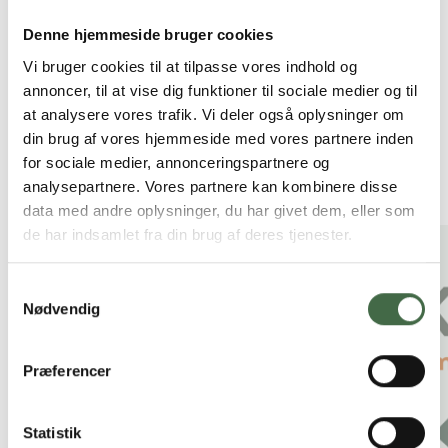
det ikke. Derfor vil vi kæmpe for en bedre
pensionsordning – for du bør have råd til din hverdag,
Denne hjemmeside bruger cookies
også efter endt tjeneste.
Vi bruger cookies til at tilpasse vores indhold og
annoncer, til at vise dig funktioner til sociale medier og til
Siden er sidst opdateret:
14.11.25 kl. 08.38
at analysere vores trafik. Vi deler også oplysninger om
din brug af vores hjemmeside med vores partnere inden
for sociale medier, annonceringspartnere og
Andre nyheder
analysepartnere. Vores partnere kan kombinere disse
data med andre oplysninger, du har givet dem, eller som
de har indsamlet fra din brug af deres tjenester.
Samtykkevalg
Nødvendig
Præferencer
Statistik