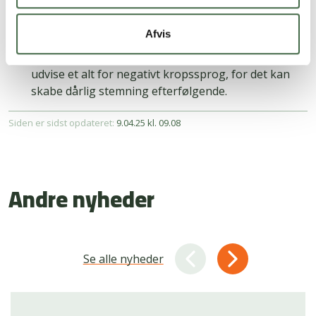
indstille dig. Du kan for eksempel tale om dine
muligheder for efteruddannelse eller fleksibel
Afvis
arbejdstid, hvis det er en mulighed hos jer. Det
nytter ikke noget at bebrejde din leder eller at
udvise et alt for negativt kropssprog, for det kan
skabe dårlig stemning efterfølgende.
Siden er sidst opdateret:
9.04.25 kl. 09.08
Andre nyheder
Se alle nyheder