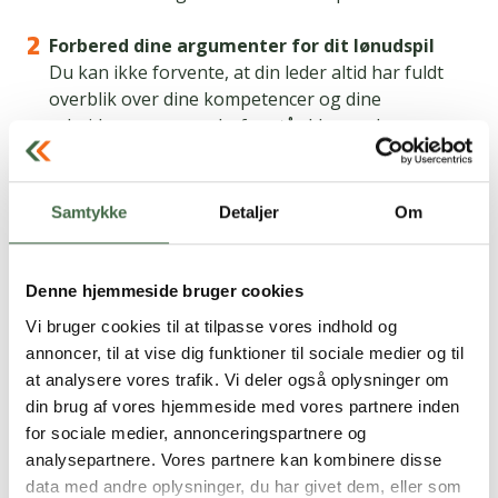
Forbered dine argumenter for dit lønudspil
Du kan ikke forvente, at din leder altid har fuldt
overblik over dine kompetencer og dine
arbejdsopgaver og derfor står klar med en
lønforhøjelse. Derfor skal du have forberedt dine
argumenter grundigt inden lønsamtalen. Det er
altid en god idé at skrive alle dine succeser og
Samtykke
Detaljer
Om
opgaver gennem det seneste år ned, så du ikke
glemmer noget.
Denne hjemmeside bruger cookies
Du skal ikke tale om dine kollegers løn
Vi bruger cookies til at tilpasse vores indhold og
Det er fristende at sige, at din kollega Peter får
annoncer, til at vise dig funktioner til sociale medier og til
2.000 kroner mere i løn om måneden end dig, og
at analysere vores trafik. Vi deler også oplysninger om
selvom du synes, at din indsats er bedre, er det i sig
din brug af vores hjemmeside med vores partnere inden
selv ikke et argument for, at du skal have det
for sociale medier, annonceringspartnere og
samme som Peter. Dine argumenter skal altid
analysepartnere. Vores partnere kan kombinere disse
handle om din egen indsats, for de fleste chefer vil
data med andre oplysninger, du har givet dem, eller som