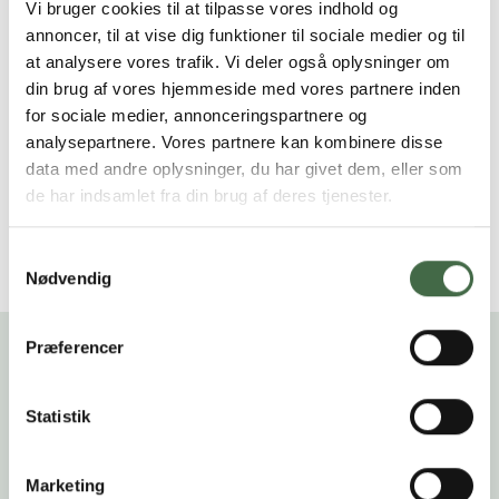
vegne af kolleger i kraft af tillidshvervet.
Vi bruger cookies til at tilpasse vores indhold og
annoncer, til at vise dig funktioner til sociale medier og til
Man har som arbejdsmiljørepræsentant derfor samme
at analysere vores trafik. Vi deler også oplysninger om
beskyttelse som en tillidsrepræsentant, jævnfør
din brug af vores hjemmeside med vores partnere inden
Arbejdsmiljøloven
, lovbekendtgørelse nr. 2062 af 16.
for sociale medier, annonceringspartnere og
november 2021 §10 stk. 2.
analysepartnere. Vores partnere kan kombinere disse
data med andre oplysninger, du har givet dem, eller som
Beskyttelsen indtræder fra det tidspunkt, valgets
de har indsamlet fra din brug af deres tjenester.
resultat meddeles arbejdsgiveren, uanset om
funktionen først indtræder senere, når eventuelle
Samtykkevalg
indsigelser er behandlet fagretligt.
Nødvendig
Præferencer
Eksempler på
arbejdsmiljørepræsentantens
Statistik
operationelle opgaver
Være nysgerrige og forudse mulige risici. For
Marketing