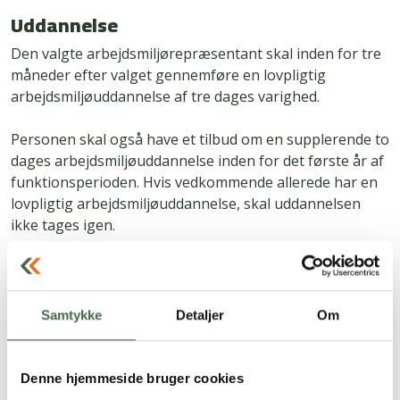
Uddannelse
Den valgte arbejdsmiljørepræsentant skal inden for tre
måneder efter valget gennemføre en lovpligtig
arbejdsmiljø­uddannelse af tre dages varighed.
Personen skal også have et tilbud om en supplerende to
dages arbejdsmiljøuddannelse inden for det første år af
funktions­perioden. Hvis vedkommende allerede har en
lovpligtig arbejdsmiljø­uddannelse, skal uddannelsen
ikke tages igen.
Beskyttelse
Som arbejdsmiljørepræsentant kan man være særligt
Samtykke
Detaljer
Om
udsat, idet man varetager sine kollegers tarv, i forhold
til at skabe og opretholde et sundt og sikkert
arbejdsmiljø på jeres fælles arbejdsplads – og stiller
Denne hjemmeside bruger cookies
krav til arbejdsgiveren og påtaler fejl og mangler på