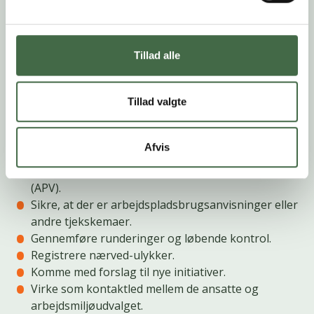
eksempel ved at iagttage det psykiske arbejdsmiljø,
foretage runderinger, være opmærksomme på
steder, hvor der kan være behov for særlige
fremgangsmetoder eller procedurer. Det kan for
Tillad alle
eksempel være i forbindelse med støj, tunge løft
eller indkøb.
Tillad valgte
Deltage i planlægningen af sikkerheds- og
sundhedsarbejdet.
Kontrollere at arbejdsforholdene er sikkerheds- og
Afvis
sundhedsmæssigt fuldt forsvarlige.
Deltage i udarbejdelsen af arbejdspladsvurderinger
(APV).
Sikre, at der er arbejdspladsbrugsanvisninger eller
andre tjekskemaer.
Gennemføre runderinger og løbende kontrol.
Registrere nærved-ulykker.
Komme med forslag til nye initiativer.
Virke som kontaktled mellem de ansatte og
arbejdsmiljøudvalget.