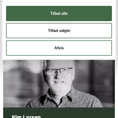
Tillad alle
Siden er sidst opdateret:
18.02.26 kl. 09.10
Tillad valgte
Afvis
Kim Larsen