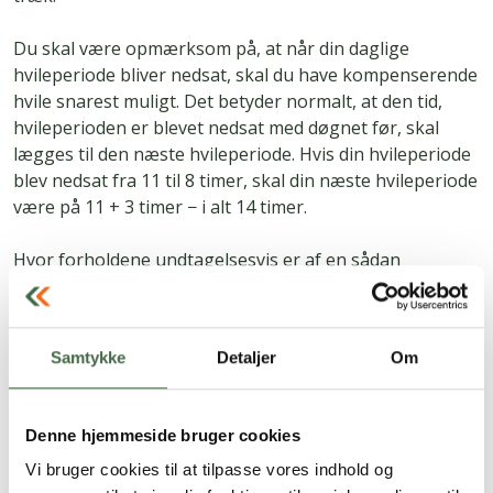
Du skal være opmærksom på, at når din daglige
hvileperiode bliver nedsat, skal du have kompenserende
hvile snarest muligt. Det betyder normalt, at den tid,
hvileperioden er blevet nedsat med døgnet før, skal
lægges til den næste hvileperiode. Hvis din hvileperiode
blev nedsat fra 11 til 8 timer, skal din næste hvileperiode
være på 11 + 3 timer − i alt 14 timer.
Hvor forholdene undtagelsesvis er af en sådan
karakter, at du ikke kan få tilsvarende kompenserende
hvileperioder, skal du have en passende beskyttelse. Det
kan f.eks. være ekstraordinære
Samtykke
Detaljer
Om
sikkerhedsforanstaltninger, arbejdsorganisatoriske
eller administrative tiltag, herunder pauser og perioder
med mindre belastende arbejde.
Denne hjemmeside bruger cookies
Egentlig militærtjeneste og hviletid
Vi bruger cookies til at tilpasse vores indhold og