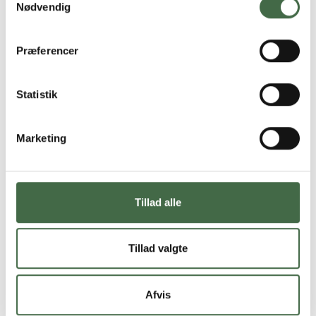
Nødvendig
Konsulent
Løn- og ansættelsesforhold
Præferencer
Telefon:
33 43 21 78
E-mail:
faglig@hkkf.dk
Statistik
Marketing
Tillad alle
Tillad valgte
Afvis