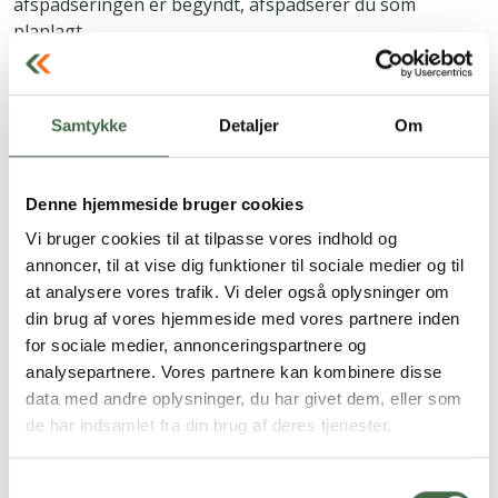
afspadseringen er begyndt, afspadserer du som
planlagt.
Siden er sidst opdateret:
7.01.26 kl. 11.22
Samtykke
Detaljer
Om
Denne hjemmeside bruger cookies
Vi bruger cookies til at tilpasse vores indhold og
annoncer, til at vise dig funktioner til sociale medier og til
at analysere vores trafik. Vi deler også oplysninger om
din brug af vores hjemmeside med vores partnere inden
for sociale medier, annonceringspartnere og
analysepartnere. Vores partnere kan kombinere disse
data med andre oplysninger, du har givet dem, eller som
de har indsamlet fra din brug af deres tjenester.
Flemming Fage Sørensen
Samtykkevalg