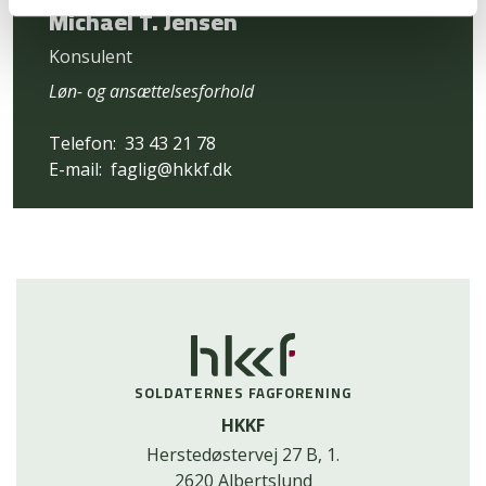
Michael T. Jensen
Konsulent
Løn- og ansættelsesforhold
Telefon:
33 43 21 78
E-mail:
faglig@hkkf.dk
SOLDATERNES FAGFORENING
HKKF
Herstedøstervej 27 B, 1.
2620 Albertslund