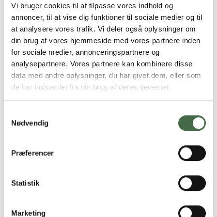
Vi bruger cookies til at tilpasse vores indhold og
Stillingsbestemte tillæg vil jævnfør overenskomst
annoncer, til at vise dig funktioner til sociale medier og til
(eksempelvis fagligt tillæg) blive reduceret eller
at analysere vores trafik. Vi deler også oplysninger om
bortfalde.
din brug af vores hjemmeside med vores partnere inden
for sociale medier, annonceringspartnere og
Kan du ikke nå at anvende din opsparede CU inden
analysepartnere. Vores partnere kan kombinere disse
kontraktudløb, er det muligt at ansøge om
data med andre oplysninger, du har givet dem, eller som
kontraktforlængelse frem til opbrugt CU eller endt
de har indsamlet fra din brug af deres tjenester.
uddannelse. Du finder yderligere vejledning på
CU-
elementets hjemmeside
.
Samtykkevalg
Nødvendig
Siden er sidst opdateret:
27.06.22 kl. 17.34
Præferencer
Statistik
SOLDATERNES FAGFORENING
HKKF
Marketing