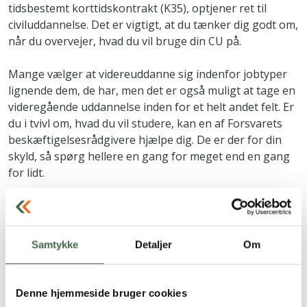
tidsbestemt korttidskontrakt (K35), optjener ret til
civiluddannelse. Det er vigtigt, at du tænker dig godt om,
når du overvejer, hvad du vil bruge din CU på.
Mange vælger at videreuddanne sig indenfor jobtyper
lignende dem, de har, men det er også muligt at tage en
videregående uddannelse inden for et helt andet felt. Er
du i tvivl om, hvad du vil studere, kan en af Forsvarets
beskæftigelsesrådgivere hjælpe dig. De er der for din
skyld, så spørg hellere en gang for meget end en gang
for lidt.
Du kan afvikle din CU både på fuld/langtid, deltid og
korttid. Du aftaler med din leder og
beskæftigelsesrådgiver, hvordan du ønsker at afvikle
Samtykke
Detaljer
Om
din CU.
Som udgangspunkt bibeholder du din basisløn i
Denne hjemmeside bruger cookies
Forsvaret. Det vil sige din grundløn og militærtillæg.