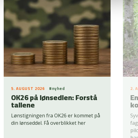
5. AUGUST 2026
#nyhed
2. 
OK26 på lønsedlen: Forstå
En
tallene
ko
Lønstigningen fra OK26 er kommet på
Syv
din lønseddel. Få overblikket her
fag
pil
han