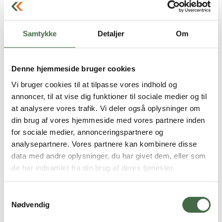
(Centralorganisationernes Fællesudvalg) står HKKF dog
stadig ved det resultat, som vi var med til at indgå ved
OK18. Det gælder også i den nuværende situation.
Samtykke
Detaljer
Om
Hvad betyder det her så konkret for medlemmerne i
HKKF?
Denne hjemmeside bruger cookies
Vi bruger cookies til at tilpasse vores indhold og
At det enkelte medlem, alt efter ansættelsesform, går ca.
annoncer, til at vise dig funktioner til sociale medier og til
50 til 60 kroner ned i løn pr. måned før skat på
at analysere vores trafik. Vi deler også oplysninger om
basislønnen. Herudover vil der være en nedgang på 0,25
din brug af vores hjemmeside med vores partnere inden
procent på tillæggene.
for sociale medier, annonceringspartnere og
analysepartnere. Vores partnere kan kombinere disse
Alternativet til lønnedgangen den 1. februar 2021 ville
data med andre oplysninger, du har givet dem, eller som
være at udsætte den negative lønregulering til et
de har indsamlet fra din brug af deres tjenester.
senere tidspunkt. Dermed ville vi skubbe en gæld foran
os - og med ind i OK21-perioden. Det ønsker vi ikke, da
det ikke ville være gavnligt for muligheden for at indgå
Samtykkevalg
Nødvendig
en god overenskomst.