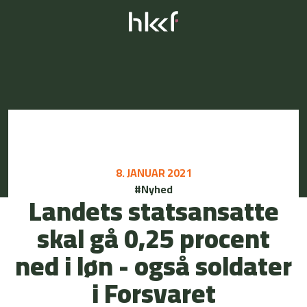
8. JANUAR 2021
#Nyhed
Landets statsansatte
skal gå 0,25 procent
ned i løn - også soldater
i Forsvaret