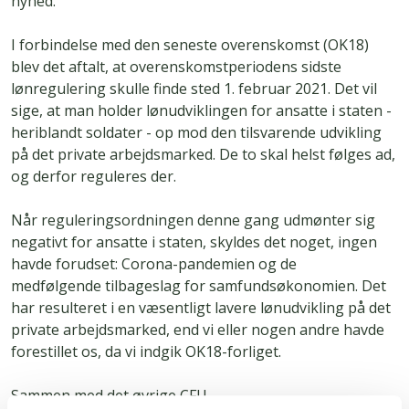
nyhed.
I forbindelse med den seneste overenskomst (OK18)
blev det aftalt, at overenskomstperiodens sidste
lønregulering skulle finde sted 1. februar 2021. Det vil
sige, at man holder lønudviklingen for ansatte i staten -
heriblandt soldater - op mod den tilsvarende udvikling
på det private arbejdsmarked. De to skal helst følges ad,
og derfor reguleres der.
Når reguleringsordningen denne gang udmønter sig
negativt for ansatte i staten, skyldes det noget, ingen
havde forudset: Corona-pandemien og de
medfølgende tilbageslag for samfundsøkonomien. Det
har resulteret i en væsentligt lavere lønudvikling på det
private arbejdsmarked, end vi eller nogen andre havde
forestillet os, da vi indgik OK18-forliget.
Sammen med det øvrige CFU