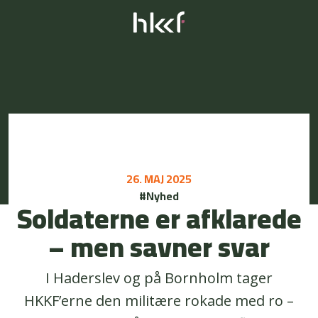
26. MAJ 2025
#Nyhed
Soldaterne er afklarede
– men savner svar
I Haderslev og på Bornholm tager
HKKF’erne den militære rokade med ro –