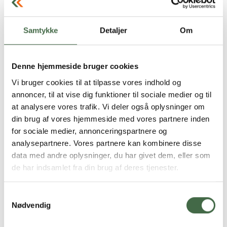
refleksion blandt soldaterne, men ikke til egentlig uro.
"Generelt synes jeg, de tager det meget godt og
Samtykke
Detaljer
Om
professionelt," siger Hans P. B. Thams,
tillidsrepræsentant i Haderslev og bestyrelsesmedlem i
HKKF.
Denne hjemmeside bruger cookies
Vi bruger cookies til at tilpasse vores indhold og
"Dét man savner, er det her organisationsskema, som
annoncer, til at vise dig funktioner til sociale medier og til
man skal agere i."
at analysere vores trafik. Vi deler også oplysninger om
din brug af vores hjemmeside med vores partnere inden
Soldaterne er vant til forandringer.
for sociale medier, annonceringspartnere og
analysepartnere. Vores partnere kan kombinere disse
"Det er et af vores mottoer i Haderslev at være
data med andre oplysninger, du har givet dem, eller som
omstillingsparat. Men nogen kan godt finde på at søge
de har indsamlet fra din brug af deres tjenester.
andre steder hen, hvis de ikke kan se sig selv i det nye."
Samtykkevalg
Farvel til det lette infanteri
Nødvendig
For nogle er det tabet af opgaven, der vægter tungest.