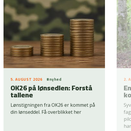
5. AUGUST 2026
#nyhed
2. 
OK26 på lønsedlen: Forstå
En
tallene
ko
Lønstigningen fra OK26 er kommet på
Syv
din lønseddel. Få overblikket her
fag
pil
han