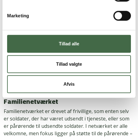
Veteranhjemmene er et fristed for alle veteraner – både
for de, der kommer hjem og gerne vil møde andre med
Marketing
samme baggrund, som de kan dele minder og
oplevelser med, men også for de veteraner, som
kommer hjem og har behov for hjælp og støtte.
Tillad alle
Fonden Danske Veteranhjem driver fem veteranhjem i
Danmark. Du finder en oversigt over dem på på
hjemmesiden her
. Du kan også kontakte fonden og
Tillad valgte
hjemmene via
telefon 51 21 23 24.
KFUM har også oprettet en række veteranhjem.
Du
Afvis
finder en oversigt her.
Familienetværket
Familienetværket er drevet af frivillige, som enten selv
er soldater, der har været udsendt i tjeneste, eller som
er pårørende til udsendte soldater. I netværket er alle
velkomne, men fokus ligger på støtte til de pårørende –