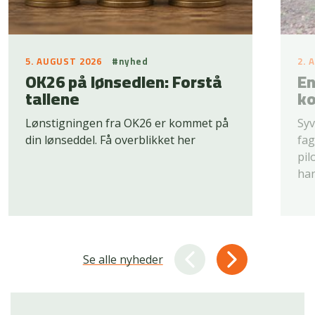
5. AUGUST 2026
#nyhed
2. 
OK26 på lønsedlen: Forstå
En
tallene
ko
Lønstigningen fra OK26 er kommet på
Syv
din lønseddel. Få overblikket her
fag
pil
han
Se alle nyheder