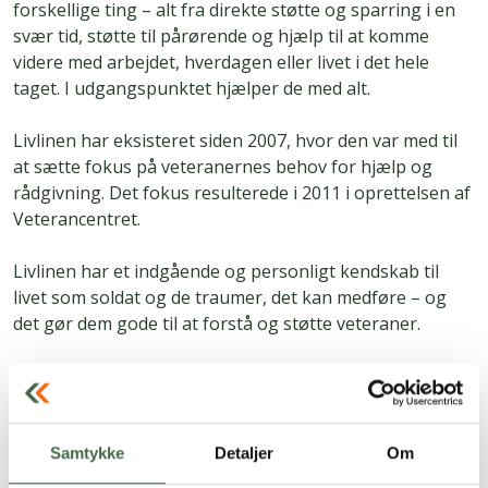
forskellige ting – alt fra direkte støtte og sparring i en
svær tid, støtte til pårørende og hjælp til at komme
videre med arbejdet, hverdagen eller livet i det hele
taget. I udgangspunktet hjælper de med alt.
Livlinen har eksisteret siden 2007, hvor den var med til
at sætte fokus på veteranernes behov for hjælp og
rådgivning. Det fokus resulterede i 2011 i oprettelsen af
Veterancentret.
Livlinen har et indgående og personligt kendskab til
livet som soldat og de traumer, det kan medføre – og
det gør dem gode til at forstå og støtte veteraner.
Du kontakter Livlinen gennem
Lisbeth Brixen Nielsen
på e-mail: lb@hkkf.dk eller på telefon 61 22 41 43.
Sundhedsvæsenet
Samtykke
Detaljer
Om