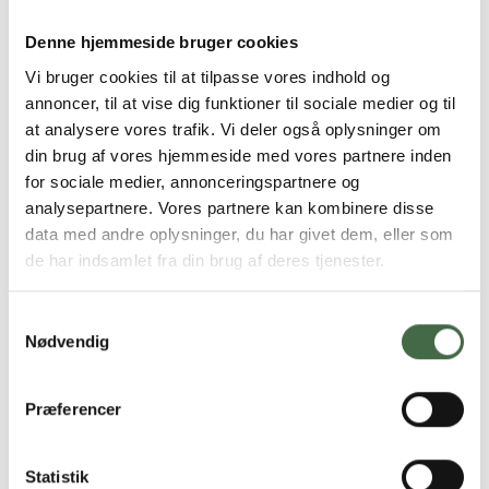
På mange måder er veteraner noget særligt – og så
alligevel ikke. I sundhedsvæsenet har de samme
Denne hjemmeside bruger cookies
rettigheder som andre borgere, der har behov for hjælp
Vi bruger cookies til at tilpasse vores indhold og
til enten det fysiske eller det psykiske. Alle regioner har
annoncer, til at vise dig funktioner til sociale medier og til
dog særlige enheder, der tager sig af veteraner med
at analysere vores trafik. Vi deler også oplysninger om
PTSD, hvor man modtager hjælp til både de psykiske og
din brug af vores hjemmeside med vores partnere inden
de fysiske udfordringer gennem psykologbistand,
for sociale medier, annonceringspartnere og
fysioterapi og behandling med medicin.
analysepartnere. Vores partnere kan kombinere disse
data med andre oplysninger, du har givet dem, eller som
Har du brug for behandling i sundhedsvæsenet, er det
de har indsamlet fra din brug af deres tjenester.
den alment praktiserende læge, der skal henvise dig.
Veterancentret har dog også mulighed for at lave
henvisninger, så dem kan man også kontakte.
Samtykkevalg
Nødvendig
Fonden Danske Veteranhjem
Har man brug for et afbræk fra hverdagen – for et sted
Præferencer
at bo i en kortere periode eller for at mødes med andre
veteraner – så kan man kontakte et af landets
Statistik
veteranhjem.