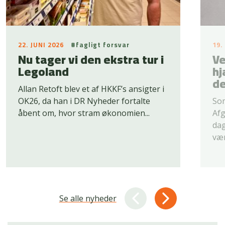
22. JUNI 2026
#fagligt forsvar
19.
Nu tager vi den ekstra tur i
Ve
Legoland
hj
d
Allan Retoft blev et af HKKF’s ansigter i
OK26, da han i DR Nyheder fortalte
Som
åbent om, hvor stram økonomien...
Afg
dag
vær
Se alle nyheder