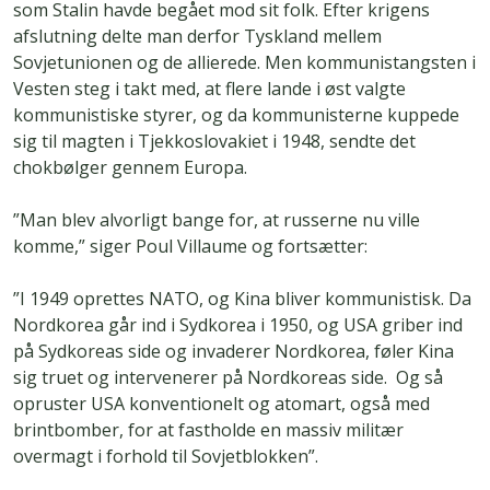
som Stalin havde begået mod sit folk. Efter krigens
afslutning delte man derfor Tyskland mellem
Sovjetunionen og de allierede. Men kommunistangsten i
Vesten steg i takt med, at flere lande i øst valgte
kommunistiske styrer, og da kommunisterne kuppede
sig til magten i Tjekkoslovakiet i 1948, sendte det
chokbølger gennem Europa.
”Man blev alvorligt bange for, at russerne nu ville
komme,” siger Poul Villaume og fortsætter:
”I 1949 oprettes NATO, og Kina bliver kommunistisk. Da
Nordkorea går ind i Sydkorea i 1950, og USA griber ind
på Sydkoreas side og invaderer Nordkorea, føler Kina
sig truet og intervenerer på Nordkoreas side. Og så
opruster USA konventionelt og atomart, også med
brintbomber, for at fastholde en massiv militær
overmagt i forhold til Sovjetblokken”.