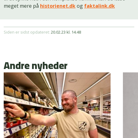
meget mere på
historienet.dk
og
faktalink.dk
Siden er sidst opdateret:
20.02.23 kl. 14.48
Andre nyheder