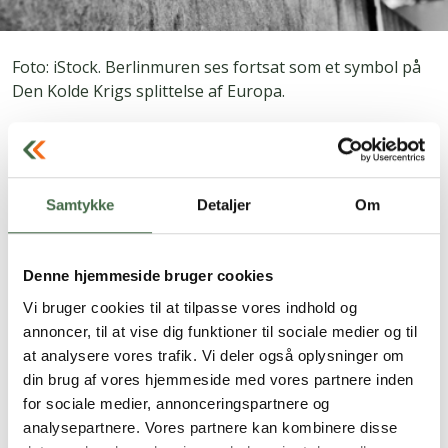
Foto: iStock. Berlinmuren ses fortsat som et symbol på
Den Kolde Krigs splittelse af Europa.
I 1962 gik det næsten galt
Mens jerntæppet rullede ned over Østeuropa, og
Berlinmuren blev bygget i 1961, placerede USA
Samtykke
Detaljer
Om
atommissiler i Italien og Tyrkiet. Det provokerede
Sovjetunionen, og da Cuba i 1959 med Fidel Castro i
spidsen blev kommunistisk og ønskede sig fri fra USA’s
Denne hjemmeside bruger cookies
dominans, så Sovjet sit snit til at prøve at lave en base
Vi bruger cookies til at tilpasse vores indhold og
der. Men da de i 1962 sendte missilbærende fragtskibe
annoncer, til at vise dig funktioner til sociale medier og til
mod Cuba, var det ved at gå helt galt.
at analysere vores trafik. Vi deler også oplysninger om
din brug af vores hjemmeside med vores partnere inden
”Cubakrisen i 1962 blev et
wake up call
. Amerikanske
for sociale medier, annonceringspartnere og
præsident Kennedy krævede, at skibene vendte om, for
analysepartnere. Vores partnere kan kombinere disse
ellers ville USA angribe. Var det sket, var Tredje