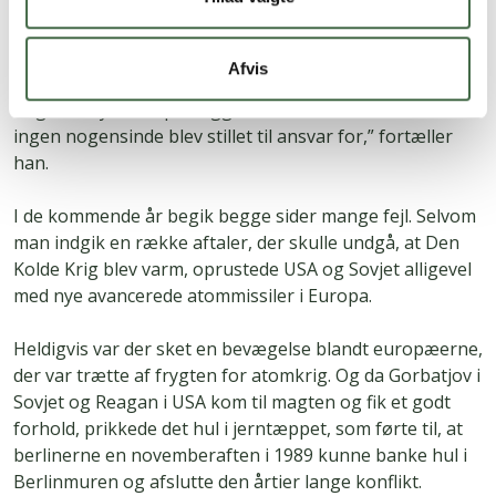
med blandt andet napalm,” siger Poul Villaume.
”58.000 amerikanske soldater og to-tre millioner
Afvis
vietnamesere blev dræbt. Der blev begået
krigsforbrydelser på begge sider for åben skærm, som
ingen nogensinde blev stillet til ansvar for,” fortæller
han.
I de kommende år begik begge sider mange fejl. Selvom
man indgik en række aftaler, der skulle undgå, at Den
Kolde Krig blev varm, oprustede USA og Sovjet alligevel
med nye avancerede atommissiler i Europa.
Heldigvis var der sket en bevægelse blandt europæerne,
der var trætte af frygten for atomkrig. Og da Gorbatjov i
Sovjet og Reagan i USA kom til magten og fik et godt
forhold, prikkede det hul i jerntæppet, som førte til, at
berlinerne en novemberaften i 1989 kunne banke hul i
Berlinmuren og afslutte den årtier lange konflikt.