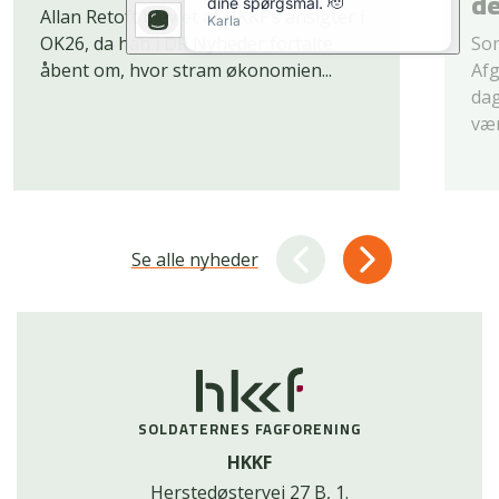
d
Allan Retoft blev et af HKKF’s ansigter i
OK26, da han i DR Nyheder fortalte
Som
åbent om, hvor stram økonomien...
Afg
dag
vær
Se alle nyheder
SOLDATERNES FAGFORENING
HKKF
Herstedøstervej 27 B, 1.