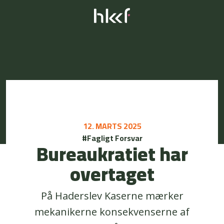
12. MARTS 2025
#Fagligt Forsvar
Bureaukratiet har
overtaget
På Haderslev Kaserne mærker
mekanikerne konsekvenserne af