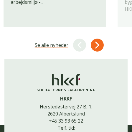
arbejdsmiljø -...
byg
HKK
Se alle nyheder
SOLDATERNES FAGFORENING
HKKF
Herstedøstervej 27 B, 1.
2620 Albertslund
+45 33 93 65 22
Telf. tid: