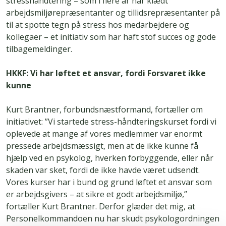
stresshåndtering – som i flere år har klædt
arbejdsmiljørepræsentanter og tillidsrepræsentanter på
til at spotte tegn på stress hos medarbejdere og
kollegaer – et initiativ som har haft stof succes og gode
tilbagemeldinger.
HKKF: Vi har løftet et ansvar, fordi Forsvaret ikke
kunne
Kurt Brantner, forbundsnæstformand, fortæller om
initiativet: ”Vi startede stress-håndteringskurset fordi vi
oplevede at mange af vores medlemmer var enormt
pressede arbejdsmæssigt, men at de ikke kunne få
hjælp ved en psykolog, hverken forbyggende, eller når
skaden var sket, fordi de ikke havde været udsendt.
Vores kurser har i bund og grund løftet et ansvar som
er arbejdsgivers – at sikre et godt arbejdsmiljø,”
fortæller Kurt Brantner. Derfor glæder det mig, at
Personelkommandoen nu har skudt psykologordningen