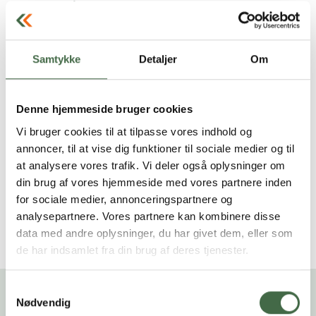
i gang. Forhåbentlig vil Forsvaret fortsætte med styrke
deres forbyggende indsats, så vi på sigt også kan
overlade ansvaret for vores stresshåndteringskurser til
PKOM. Men vi må se tiden an – først og fremmest om
Samtykke
Detaljer
Om
hvorvidt der er afsat midler nok til at håndtere opgaven
på den lange bane”
Denne hjemmeside bruger cookies
OPRK hjælper dig videre
Vi bruger cookies til at tilpasse vores indhold og
annoncer, til at vise dig funktioner til sociale medier og til
Ordningen starter 1. september og et forløb indeholder
at analysere vores trafik. Vi deler også oplysninger om
som udgangspunktet 6 timer – men det vil være muligt
din brug af vores hjemmeside med vores partnere inden
at få op til 10 timer. Forløbet kan både foregår online
for sociale medier, annonceringspartnere og
eller fysisk. Kontakt din OPRK, hvis du overvejer, om
analysepartnere. Vores partnere kan kombinere disse
ordningen kunne være relevant for dig og læs mere på
data med andre oplysninger, du har givet dem, eller som
Forsvarets HR-portal
de har indsamlet fra din brug af deres tjenester.
Samtykkevalg
Nødvendig
Hvordan får du tildelt ordningen?
: Henvend dig til din