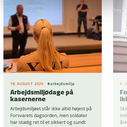
18. AUGUST 2025
#arbejdsmiljø
6. 
Arbejdsmiljødage på
Fo
kasernerne
ik
Arbejdsmiljøet står ikke altid højest på
Ski
Forsvarets dagsorden, men soldater
ins
har stadig ret til et sikkert og sundt
åre