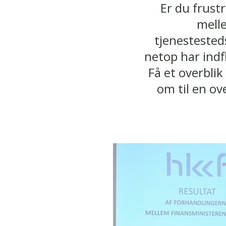
Er du frust
melle
tjenestested
netop har indfl
Få et overblik
om til en o