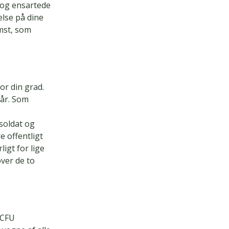
e og ensartede
else på dine
mst, som
or din grad.
kår. Som
soldat og
e offentligt
igt for lige
over de to
 CFU