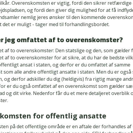
lkår. Overenskomsten er vigtig, fordi den sikrer retfærdig
ejdspladsen, og fordi den giver dig mulighed for at få indflyd
 indsamler nemlig jeres ønsker til den kommende overensko
t det er muligt - tager med til forhandlingsbordet.
er jeg omfattet af to overenskomster?
t af to overenskomster: Den statslige og den, som gælder f
t af to overenskomster for at sikre, at du har de bedste vil
offentligt ansat i staten, og derfor er du omfattet af samme
som alle andre offentligt ansatte i staten. Men du er også 
, og derfor adskiller du dig (heldigvis) fra rigtig mange andr
for er du også omfattet af en overenskomst som gælder særl
ad og dit virke. Nedenfor får du et mere detaljeret overblik 
ter.
komsten for offentlig ansatte
en på det offentlige område er en aftale der forhandles af