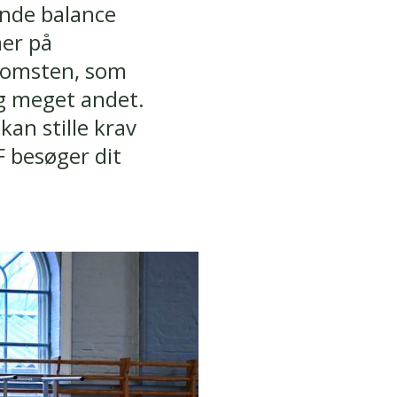
ende balance
mer på
skomsten, som
 og meget andet.
kan stille krav
 besøger dit