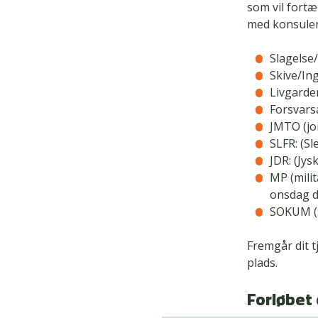
som vil fort
med konsulen
Slagelse/
Skive/In
Livgarden
Forsvarsa
JMTO (joi
SLFR: (Sl
JDR: (Jys
MP (milit
onsdag d. 
SOKUM (s
Fremgår dit t
plads.
Forløbet