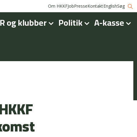
Om HKKF
Job
Presse
Kontakt
English
Søg
R og klubber
Politik
A-kasse
? HKKF
skomst