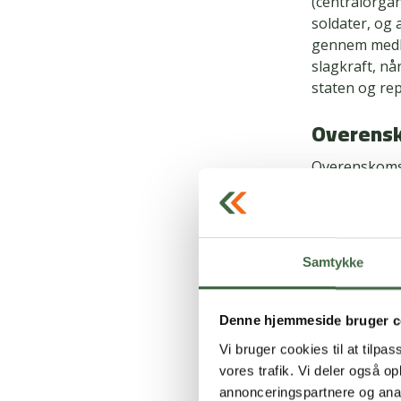
(centralorgan
soldater, og 
gennem medle
slagkraft, nå
staten og rep
Overens
Overenskomst
mellem HKKF 
Forsvarsminis
Hvad er 
Samtykke
Et overensko
Det er ofte 
Denne hjemmeside bruger c
Vi bruger cookies til at tilpas
Lønstigni
vores trafik. Vi deler også 
Fleksibil
annonceringspartnere og anal
Uddannels