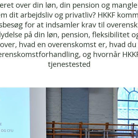
reret over din løn, din pension og mangl
m dit arbejdsliv og privatliv? HKKF kom
sbesøg for at indsamler krav til overen
ydelse på din løn, pension, fleksibilitet
 over, hvad en overenskomst er, hvad du 
verenskomstforhandling, og hvornår HKKF
tjenestested