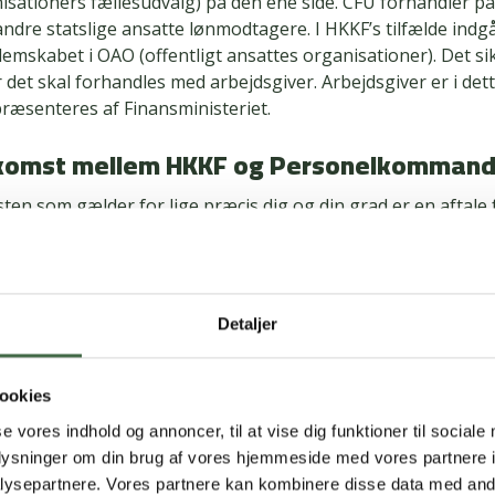
isationers fællesudvalg) på den ene side. CFU forhandler på
andre statslige ansatte lønmodtagere. I HKKF’s tilfælde indgå
mskabet i OAO (offentligt ansattes organisationer). Det sik
r det skal forhandles med arbejdsgiver. Arbejdsgiver er i dett
ræsenteres af Finansministeriet.
komst mellem HKKF og Personelkomman
en som gælder for lige præcis dig og din grad er en aftale 
– vi forhandler på vegne af dig – Personelkommandoen (tdl
teriets Personalestyrelse) som arbejdsgiver.
et overenskomstkrav?
Detaljer
mstkrav dækker områder, som har betydning for dine ansætt
områder som:
ookies
se vores indhold og annoncer, til at vise dig funktioner til sociale
nger: Ønsk f.eks. om at få en højere grundløn, tillæg og bo
oplysninger om din brug af vores hjemmeside med vores partnere i
itet: Ønsk f.eks. om at få mere fleksibilitet mellem arbejde og 
ysepartnere. Vores partnere kan kombinere disse data med andr
esmuligheder: Ønsk f.eks. om at få flere rettigheder i forh