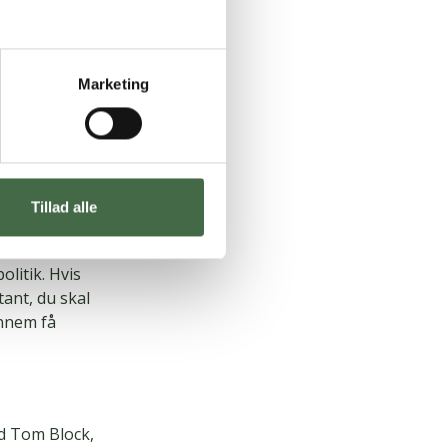
 du har
Marketing
 du går på
Tillad alle
 – f.eks.
ker som ikke
litik. Hvis
tant, du skal
ennem få
nd Tom Block,