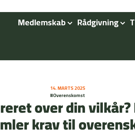
Medlemskab
Rådgivning
T
14. MARTS 2025
#Overenskomst
reret over din vilkår
mler krav til overen