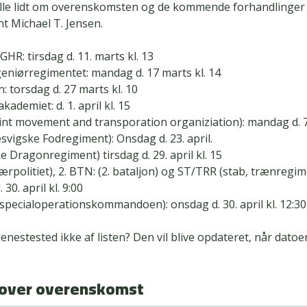
ælle lidt om overenskomsten og de kommende forhandlinge
t Michael T. Jensen.
GHR: tirsdag d. 11. marts kl. 13
geniørregimentet: mandag d. 17 marts kl. 14
: torsdag d. 27 marts kl. 10
kademiet: d. 1. april kl. 15
nt movement and transporation organiziation): mandag d. 7. 
esvigske Fodregiment): Onsdag d. 23. april.
ke Dragonregiment) tirsdag d. 29. april kl. 15
ærpolitiet), 2. BTN: (2. bataljon) og ST/TRR (stab, trænregim
30. april kl. 9:00
pecialoperationskommandoen): onsdag d. 30. april kl. 12:30
jenestested ikke af listen? Den vil blive opdateret, når datoe
 over overenskomst