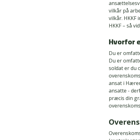
ansættelsesvi
vilkår på arb
vilkår. HKKF
HKKF – så vid
Hvorfor 
Du er omfatte
Du er omfatte
soldat er du 
overenskomst 
ansat i Hæren
ansatte - der
præcis din gr
overenskoms
Overens
Overenskomst