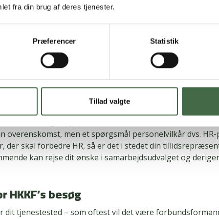
et fra din brug af deres tjenester.
dannelse og efteruddannelse.
pensionsvilkår: Ønsk f.eks. om at få bedre pensionsvilkår
tion for overarbejde: Ønsk f.eks. om at få bedre vilkår når
Præferencer
Statistik
jde
selsvilkår: Ønsk f.eks. om at få bedre rettigheder, hvis/når
en på overenskomst og HR
Tillad valgte
nsker, som handler om de fysiske rammer på dit tjenestested
ndere eller billigere priser i kantinen - vil det ofte være øns
din overenskomst, men et spørgsmål personelvilkår dvs. HR-po
, der skal forbedre HR, så er det i stedet din tillidsrepræsen
ommende kan rejse dit ønske i samarbejdsudvalget og derig
or HKKF’s besøg
 dit tjenestested – som oftest vil det være forbundsforma