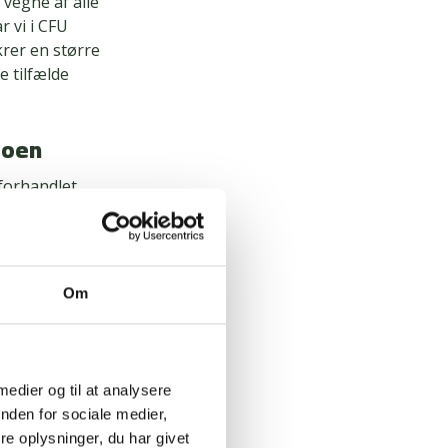
 vegne af alle
r vi i CFU
rer en større
e tilfælde
doen
forhandlet
.
Om
elsesvilkår.
 medier og til at analysere
nusser.
nden for sociale medier,
fritid
e oplysninger, du har givet
old