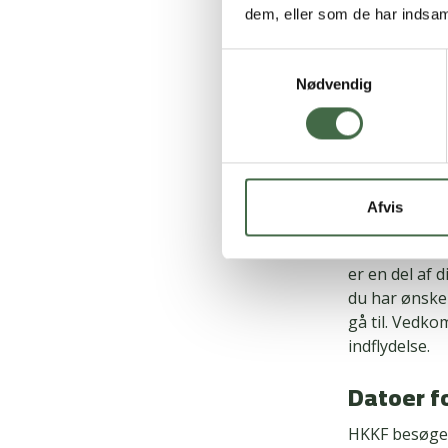
dem, eller som de har indsaml
videreud
Styrkede 
Samtykkevalg
Kompensa
Nødvendig
merarbe
Bedre bar
barsel
Forskell
Afvis
Hvis du har ø
flere ladesta
er en del af 
du har ønsker
gå til. Vedk
indflydelse.
Datoer f
HKKF besøger