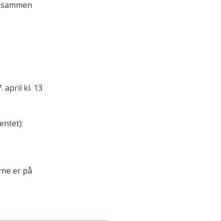
r sammen
april kl. 13
entet):
rne er på