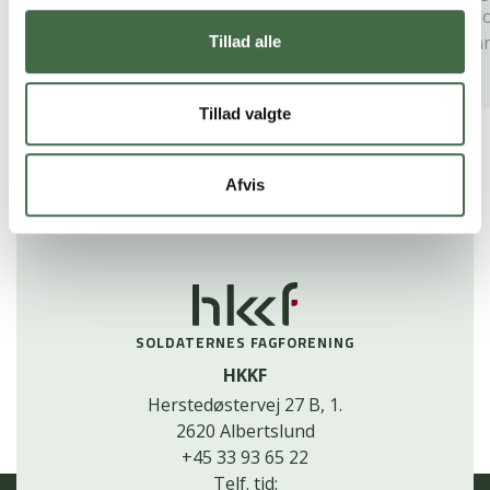
pil
han
Tillad alle
Tillad valgte
Se alle nyheder
Afvis
SOLDATERNES FAGFORENING
HKKF
Herstedøstervej 27 B, 1.
2620 Albertslund
+45 33 93 65 22
Telf. tid: