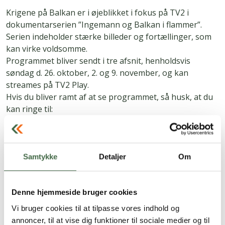
Krigene på Balkan er i øjeblikket i fokus på TV2 i
dokumentarserien ”Ingemann og Balkan i flammer”.
Serien indeholder stærke billeder og fortællinger, som
kan virke voldsomme.
Programmet bliver sendt i tre afsnit, henholdsvis
søndag d. 26. oktober, 2. og 9. november, og kan
streames på TV2 Play.
Hvis du bliver ramt af at se programmet, så husk, at du
kan ringe til:
HKKF’s Livlinen: 61 22 41 43
Veterancenteret: 72 81 97 00
Veteranrådgivningen: 80 60 80 30
Pas godt på dig selv
Samtykke
Detaljer
Om
Siden er sidst opdateret:
27.10.25 kl. 14.47
Denne hjemmeside bruger cookies
Vi bruger cookies til at tilpasse vores indhold og
annoncer, til at vise dig funktioner til sociale medier og til