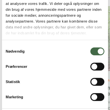
Andre nyheder
at analysere vores trafik. Vi deler også oplysninger om
din brug af vores hjemmeside med vores partnere inden
for sociale medier, annonceringspartnere og
analysepartnere. Vores partnere kan kombinere disse
data med andre oplysninger, du har givet dem, eller som
de har indsamlet fra din brug af deres tjenester.
Samtykkevalg
Nødvendig
Præferencer
5. AUGUST 2026
#nyhed
2. 
Statistik
OK26 på lønsedlen: Forstå
En
tallene
ko
Marketing
Lønstigningen fra OK26 er kommet på
Syv
din lønseddel. Få overblikket her
fag