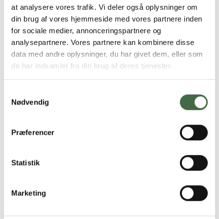
sikkerhedspolitiske situation præger arbejdsmiljøet i
at analysere vores trafik. Vi deler også oplysninger om
form af stort arbjedspres, usikkerhed og store
din brug af vores hjemmeside med vores partnere inden
omvæltninger.
for sociale medier, annonceringspartnere og
Nye arbejdsmiljøvejledninger
analysepartnere. Vores partnere kan kombinere disse
data med andre oplysninger, du har givet dem, eller som
Arbejdstilsynet har fjernet flere AT-vejledninger
de har indsamlet fra din brug af deres tjenester.
hjemmesiden
, derfor henviser vi til materialet, som
HKKF sammen med BFA
Forsvar
(brancheforeningen for
Samtykkevalg
arbejdsmiljø) har udviklet. Der kommer hele tiden nye
Nødvendig
materialer, der gør det lettere for
arbejdsmiljørepræsentanter at handle i konkrete
situationer. Find alt materialet på
Præferencer
bfaportalen.dk/forsvar
Statistik
Siden er sidst opdateret:
30.01.26 kl. 11.45
Marketing