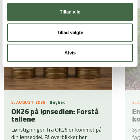
Andre nyheder
Tillad alle
Tillad valgte
Afvis
5. AUGUST 2026
#nyhed
2. 
OK26 på lønsedlen: Forstå
En
tallene
ko
Lønstigningen fra OK26 er kommet på
Syv
din lønseddel. Få overblikket her
fag