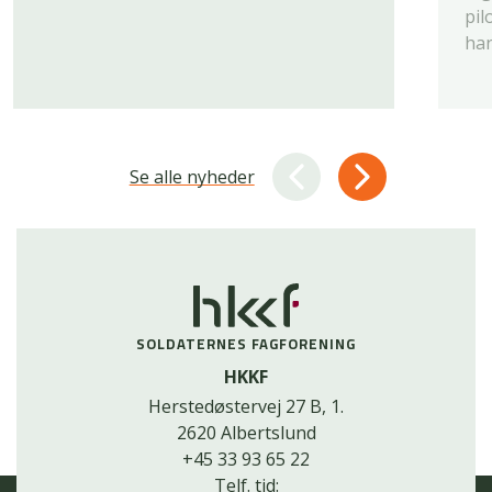
pil
han
Se alle nyheder
SOLDATERNES FAGFORENING
HKKF
Herstedøstervej 27 B, 1.
2620 Albertslund
+45 33 93 65 22
Telf. tid: