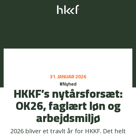
31. JANUAR 2026
#Nyhed
HKKF’s nytårsforsæt:
OK26, faglært løn og
arbejdsmiljø
2026 bliver et travlt år for HKKF. Det helt