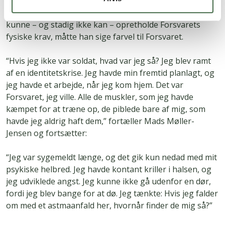
Efter udsendelsen blev Mads Møller-Jensen erklæret
delvist egnet til national tjeneste, men da han ikke
kunne – og stadig ikke kan – opretholde Forsvarets
fysiske krav, måtte han sige farvel til Forsvaret.
“Hvis jeg ikke var soldat, hvad var jeg så? Jeg blev ramt
af en identitetskrise. Jeg havde min fremtid planlagt, og
jeg havde et arbejde, når jeg kom hjem. Det var
Forsvaret, jeg ville. Alle de muskler, som jeg havde
kæmpet for at træne op, de piblede bare af mig, som
havde jeg aldrig haft dem,” fortæller Mads Møller-
Jensen og fortsætter:
“Jeg var sygemeldt længe, og det gik kun nedad med mit
psykiske helbred. Jeg havde kontant kriller i halsen, og
jeg udviklede angst. Jeg kunne ikke gå udenfor en dør,
fordi jeg blev bange for at dø. Jeg tænkte: Hvis jeg falder
om med et astmaanfald her, hvornår finder de mig så?”