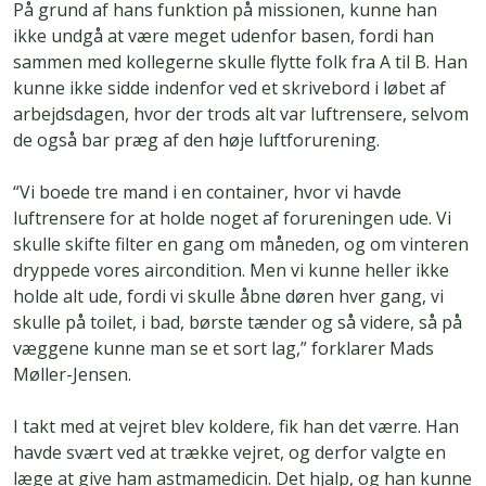
På grund af hans funktion på missionen, kunne han
ikke undgå at være meget udenfor basen, fordi han
sammen med kollegerne skulle flytte folk fra A til B. Han
kunne ikke sidde indenfor ved et skrivebord i løbet af
arbejdsdagen, hvor der trods alt var luftrensere, selvom
de også bar præg af den høje luftforurening.
“Vi boede tre mand i en container, hvor vi havde
luftrensere for at holde noget af forureningen ude. Vi
skulle skifte filter en gang om måneden, og om vinteren
dryppede vores aircondition. Men vi kunne heller ikke
holde alt ude, fordi vi skulle åbne døren hver gang, vi
skulle på toilet, i bad, børste tænder og så videre, så på
væggene kunne man se et sort lag,” forklarer Mads
Møller-Jensen.
I takt med at vejret blev koldere, fik han det værre. Han
havde svært ved at trække vejret, og derfor valgte en
læge at give ham astmamedicin. Det hjalp, og han kunne