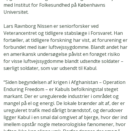
med Institut for Folkesundhed på Københavns
Universitet.
Lars Ravnborg Nissen er seniorforsker ved
Veterancentret og tidligere stabslæge i Forsvaret. Han
fortæller, at tidligere forskning har vist, at forurening er
forbundet med især luftvejssygdomme. Blandt andet har
en amerikansk undersøgelse påvist en forøget risiko
for visse luftvejssygdomme blandt udsendte soldater –
særligt soldater, som var udsendt til Kabul.
“Siden begyndelsen af krigen i Afghanistan – Operation
Enduring Freedom – er Kabuls befolkningstal steget
markant. Der er uregulerede industrier i området og
mangel på el og energi. De lokale brænder alt af, der er
ureguleret trafik med dårligt brændstof, og derudover
ligger Kabul i en smal dal omgivet af bjerge, hvor der ind
imellem opstår nogle meteorologiske fænomener, hvor