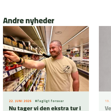
Andre nyheder
22. JUNI 2026
#fagligt forsvar
19.
Nu tager vi den ekstra tur i
Ve