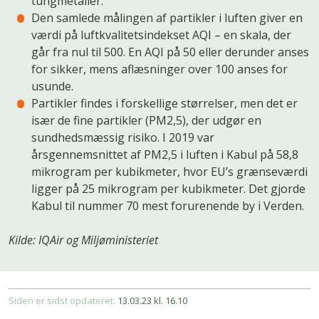
tungmetaller.
Den samlede målingen af partikler i luften giver en
værdi på luftkvalitetsindekset AQI – en skala, der
går fra nul til 500. En AQI på 50 eller derunder anses
for sikker, mens aflæsninger over 100 anses for
usunde.
Partikler findes i forskellige størrelser, men det er
især de fine partikler (PM2,5), der udgør en
sundhedsmæssig risiko. I 2019 var
årsgennemsnittet af PM2,5 i luften i Kabul på 58,8
mikrogram per kubikmeter, hvor EU’s grænseværdi
ligger på 25 mikrogram per kubikmeter. Det gjorde
Kabul til nummer 70 mest forurenende by i Verden.
Kilde: IQAir og Miljøministeriet
Siden er sidst opdateret:
13.03.23 kl. 16.10