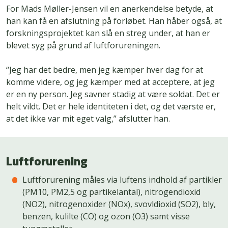
For Mads Møller-Jensen vil en anerkendelse betyde, at
han kan få en afslutning på forløbet. Han håber også, at
forskningsprojektet kan slå en streg under, at han er
blevet syg på grund af luftforureningen.
“Jeg har det bedre, men jeg kæmper hver dag for at
komme videre, og jeg kæmper med at acceptere, at jeg
er en ny person. Jeg savner stadig at være soldat. Det er
helt vildt. Det er hele identiteten i det, og det værste er,
at det ikke var mit eget valg,” afslutter han.
Luftforurening
Luftforurening måles via luftens indhold af partikler
(PM10, PM2,5 og partikelantal), nitrogendioxid
(NO2), nitrogenoxider (NOx), svovldioxid (SO2), bly,
benzen, kulilte (CO) og ozon (O3) samt visse