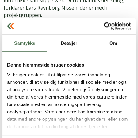
luften ikke kan slippe væk. Derfor dannes der smog,”
forklarer Lars Ravnborg Nissen, der er med i
projektgruppen.
Han uddyber, at denne form for luftforurening er
forbundet med mange forskellige sygdomme, primært
Samtykke
Detaljer
Om
lungesygdomme og sygdomme i luftvejene, herunder
kronisk bronkitis, KOL, astma og lungekræft, men også
leverkræft og hjertesygdomme som hjertekramper og
Denne hjemmeside bruger cookies
åreforkalkning. I den amerikanske undersøgelse var det
særligt hoste, astma og kronisk bronkitis, som
Vi bruger cookies til at tilpasse vores indhold og
soldaterne led af.
annoncer, til at vise dig funktioner til sociale medier og til
at analysere vores trafik. Vi deler også oplysninger om
“Hvis man bliver udsat for luftforurening, vil det
din brug af vores hjemmeside med vores partnere inden
optræde som hoste, opspyt og vejrtrækningsbesvær. Vi
for sociale medier, annonceringspartnere og
ved fra den amerikanske undersøgelse, at symptomerne
analysepartnere. Vores partnere kan kombinere disse
kan optræde på kort sigt. Vi kender ikke
data med andre oplysninger, du har givet dem, eller som
langtidseffekterne, men det håber vi at kunne belyse i
de har indsamlet fra din brug af deres tjenester.
vores undersøgelse, da vi har adgang til data