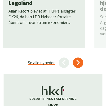
Legoland
hj
d
Allan Retoft blev et af HKKF’s ansigter i
OK26, da han i DR Nyheder fortalte
Som
åbent om, hvor stram økonomien...
Afg
dag
vær
Se alle nyheder
SOLDATERNES FAGFORENING
HKKF