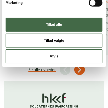
5. AUGUST 2026
#nyhed
2. 
Marketing
OK26 på lønsedlen: Forstå
En
tallene
ko
Lønstigningen fra OK26 er kommet på
Syv
Tillad alle
din lønseddel. Få overblikket her
fag
pil
han
Tillad valgte
Afvis
Se alle nyheder
SOLDATERNES FAGFORENING