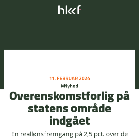
11. FEBRUAR 2024
#Nyhed
Overenskomstforlig på
statens område
indgået
En reallønsfremgang på 2,5 pct. over de