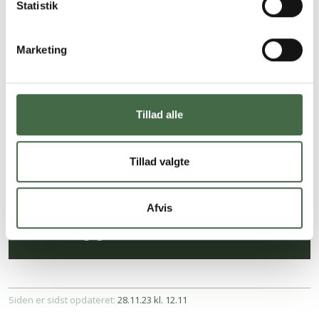
Statistik
Marketing
Tillad alle
Flemming Fage Sørensen
Konsulent
Tillad valgte
Løn- og ansættelsesforhold
Afvis
Telefon:
33 43 21 78
E-mail:
faglig@hkkf.dk
Siden er sidst opdateret:
28.11.23 kl. 12.11