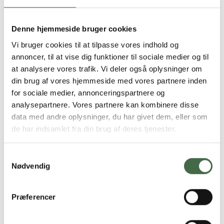
Denne hjemmeside bruger cookies
Vi bruger cookies til at tilpasse vores indhold og
annoncer, til at vise dig funktioner til sociale medier og til
at analysere vores trafik. Vi deler også oplysninger om
Michael T. Jensen
din brug af vores hjemmeside med vores partnere inden
for sociale medier, annonceringspartnere og
Konsulent
analysepartnere. Vores partnere kan kombinere disse
Løn- og ansættelsesforhold
data med andre oplysninger, du har givet dem, eller som
de har indsamlet fra din brug af deres tjenester.
Telefon:
33 43 21 78
E-mail:
faglig@hkkf.dk
Samtykkevalg
Nødvendig
Præferencer