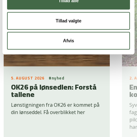
Tillad alle
Tillad valgte
Afvis
5. AUGUST 2026
#nyhed
2. 
OK26 på lønsedlen: Forstå
En
tallene
ko
Lønstigningen fra OK26 er kommet på
Syv
din lønseddel. Få overblikket her
fag
pil
han