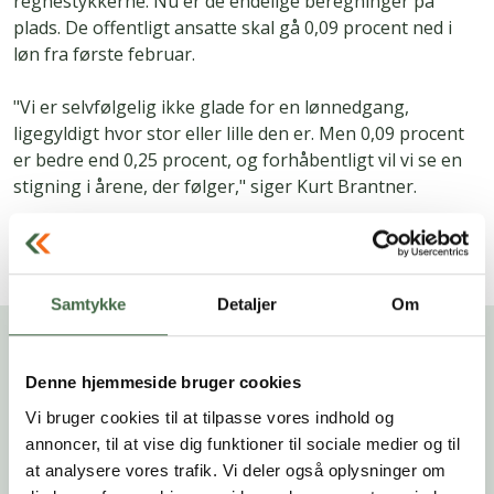
regnestykkerne. Nu er de endelige beregninger på
plads. De offentligt ansatte skal gå 0,09 procent ned i
løn fra første februar.
"Vi er selvfølgelig ikke glade for en lønnedgang,
ligegyldigt hvor stor eller lille den er. Men 0,09 procent
er bedre end 0,25 procent, og forhåbentligt vil vi se en
stigning i årene, der følger," siger Kurt Brantner.
> Læs også: Annuller signal: Du skal sandsynligvis
ikke gå ned i løn alligevel
Samtykke
Detaljer
Om
Hvornår kan jeg se lønnedgangen på
min lønseddel?
Denne hjemmeside bruger cookies
Vi bruger cookies til at tilpasse vores indhold og
Er du bagudlønnet
, vil du se en lønnedgang på 0,09
annoncer, til at vise dig funktioner til sociale medier og til
procent på din næste lønseddel – lønnen for februar
at analysere vores trafik. Vi deler også oplysninger om
2021.