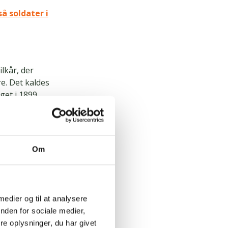
å soldater i
lkår, der
e. Det kaldes
get i 1899.
er uddannelse
 har
Om
r de
ionerne og
 medier og til at analysere
nden for sociale medier,
F derfor i
e oplysninger, du har givet