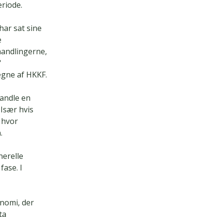
riode.
har sat sine
e
handlingerne,
"
egne af HKKF.
andle en
Især hvis
 hvor
.
nerelle
fase. I
onomi, der
ta