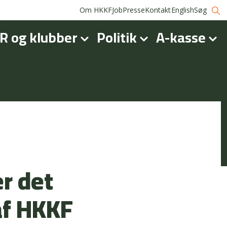
Om HKKF
Job
Presse
Kontakt
English
Søg
R og klubber
Politik
A-kasse
r det
af HKKF