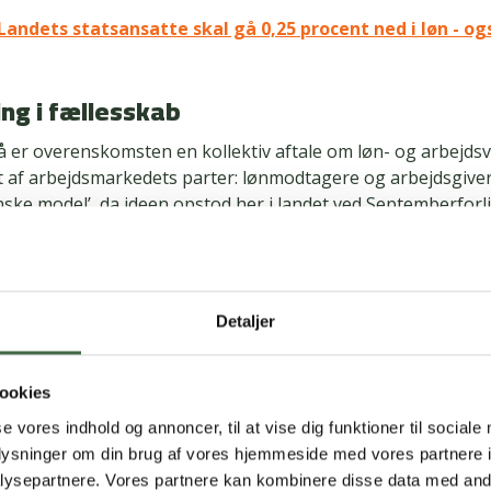
Landets statsansatte skal gå 0,25 procent ned i løn - ogs
ng i fællesskab
så er overenskomsten en kollektiv aftale om løn- og arbejdsvi
t af arbejdsmarkedets parter: lønmodtagere og arbejdsgiver
ske model’, da ideen opstod her i landet ved Septemberforli
t handler om lønstigninger, tillæg, pension, arbejdstid, ell
å er der tale om rettigheder og goder, som dine forgængere
d tidligere overenskomstforhandlinger.
Detaljer
k har de seneste OK-perioder været 3-årige og forhandles fo
satte inden for tre forskellige områder: det kommunale, reg
ookies
 - hvor ansatte i forsvaret hører ind under sidstnævnte.
se vores indhold og annoncer, til at vise dig funktioner til sociale
oplysninger om din brug af vores hjemmeside med vores partnere i
e øvrige fagforeninger for soldater i forsvaret indgår HKK
ysepartnere. Vores partnere kan kombinere disse data med andr