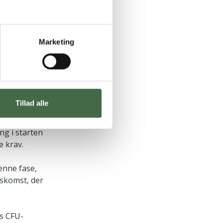
de statsligt
 side af
inisteriet.
Marketing
løde aftræk
 dialog med
atte de sig
il staten.
Tillad alle
21 officielt
 de fælles
ng i starten
e krav.
denne fase,
skomst, der
is CFU-