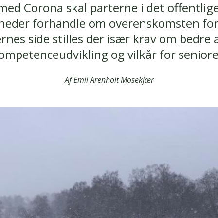
ed Corona skal parterne i det offentlige
eder forhandle om overenskomsten for
nes side stilles der især krav om bedre a
ompetenceudvikling og vilkår for seniore
Af Emil Arenholt Mosekjær