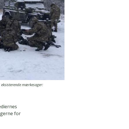
's eksisterende mærkesager:
ediernes
gerne for