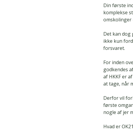
Din første in
komplekse sto
omskolinger 
Det kan dog g
ikke kun ford
forsvaret.
For inden ove
godkendes af
af HKKF er a
at tage, når 
Derfor vil fo
første omgan
nogle af jer 
Hvad er OK21 