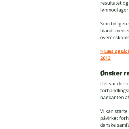
resultatet o
lønmodtagern
Som tidliger
blandt medlem
overenskomst 
> Læs også: 
2013
Ønsker r
Det var det r
forhandlingsl
bagkanten af
Vi kan starte
påvirket for
danske samfu