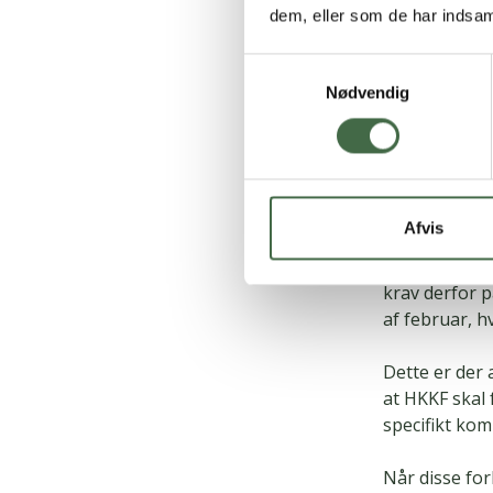
CFU (Centralo
dem, eller som de har indsaml
ansatte lønmo
MEDST (Medar
Samtykkevalg
Nødvendig
Selvom forhan
taget allered
deres medlemm
sammen med r
Afvis
Midt i decemb
var skudt i g
krav derfor p
af februar, h
Dette er der 
at HKKF skal
specifikt kom
Når disse for