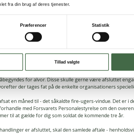
rganisationernes Fællesudvalg), der forhandler på vegne af 
et fra din brug af deres tjenester.
dtagere. Arbejdsgiveren, altså staten, repræsenteres på sin
bejder- og Kompetencestyrelsen), der hører under Skattem
Præferencer
Statistik
dlingerne først for alvor gik i gang her i januar, blev det b
e i efteråret, hvor de enkelte organisationer i CFU havde en
er om, hvad der var vigtigt for lige præcis dem. Herefter s
esten af CFU for at formulere lønmodtagernes fælles krav t
Tillad valgte
er 2020 mødtes parterne for at udveksle krav – hvorefter OK
ang. Og nu med nytåret i bakspejlet kan forhandlingerne om
åbegyndes for alvor. Disse skulle gerne være afsluttet enga
vorefter der tages fat på de enkelte organisationers speciell
afsat en måned til - det såkaldte fire-ugers-vindue. Det er i 
 forhandle med Forsvarets Personalestyrelse om den overen
mer til at gælde for dig som soldat de kommende tre år.
handlinger er afsluttet, skal den samlede aftale - henholdsv