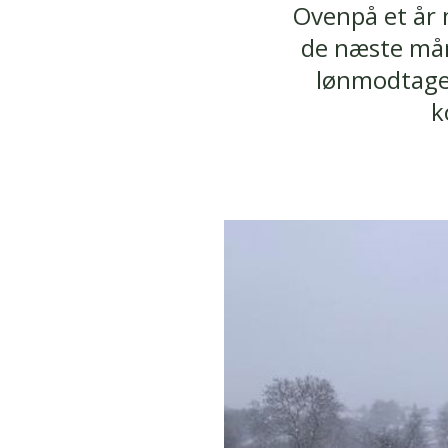
Ovenpå et år m
de næste mån
lønmodtager
k