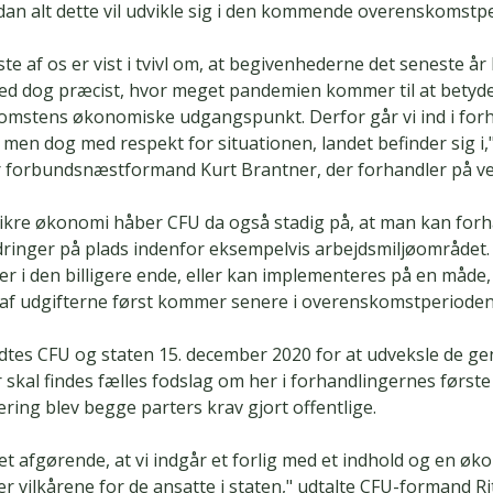
an alt dette vil udvikle sig i den kommende overenskomstpe
te af os er vist i tvivl om, at begivenhederne det seneste år 
ved dog præcist, hvor meget pandemien kommer til at betyd
omstens økonomiske udgangspunkt. Derfor går vi ind i for
, men dog med respekt for situationen, landet befinder sig i,
 forbundsnæstformand Kurt Brantner, der forhandler på v
ikre økonomi håber CFU da også stadig på, at man kan forh
ringer på plads indenfor eksempelvis arbejdsmiljøområdet. 
ger i den billigere ende, eller kan implementeres på en måde,
 af udgifterne først kommer senere i overenskomstperioden
tes CFU og staten 15. december 2020 for at udveksle de ge
 skal findes fælles fodslag om her i forhandlingernes første 
ng blev begge parters krav gjort offentlige.
et afgørende, at vi indgår et forlig med et indhold og en øk
er vilkårene for de ansatte i staten," udtalte CFU-formand Ri