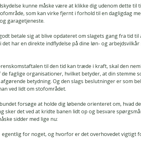
dskydelse kunne måske være at klikke dig udenom dette til t
fområde, som kan virke fjernt i forhold til en dagligdag me
og garagetjeneste.
odt betale sig at blive opdateret om slagets gang fra tid til
i det har en direkte indflydelse på dine løn- og arbejdsvilkår
renskomstaftalen til den tid kan træde i kraft, skal den nem
 de faglige organisationer, hvilket betyder, at din stemme
f afgørende betydning. Og den slags beslutninger er som be
man ved lidt om stofområdet.
rbundet forsøge at holde dig løbende orienteret om, hvad der
g sker det ved at kridte banen lidt op og besvare spørgsmå
måske sidder med lige nu:
egentlig for noget, og hvorfor er det overhovedet vigtigt f