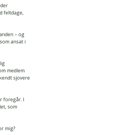
ider
d feltdage,
 anden – og
 som ansat i
lig
 som medlem
kendt sjovere
 foregår. I
let, som
or mig?