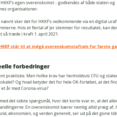
g HKKF’s egen overenskomst - godkendes af både staten og
es organisationer.
e nævnt sker det for HKKF’s vedkommende via en digital ura
merne. Hvis et flertal af jer stemmer for resultatet, kan de
så træde i kraft 1. april 2021.
HKKF står til at indgå overenskomstaftale for første g
eelle forbedringer
ent praktiske. Men hvilke krav har henholdsvis CFU og state
okalet? Og hvad betyder det for hele OK-forløbet, at det fin
 et år med Corona-virus?
 med det sidste spørgsmål, hvor det korte svar er, at det all
handlingerne. En overenskomst bærer nemlig altid præg af, 
nd, økonomien, og verden generelt, ser ud på det givne tid