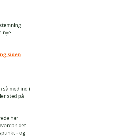
fstemning
n nye
ang siden
n så med ind i
der sted på
erede har
hvordan det
spunkt - og