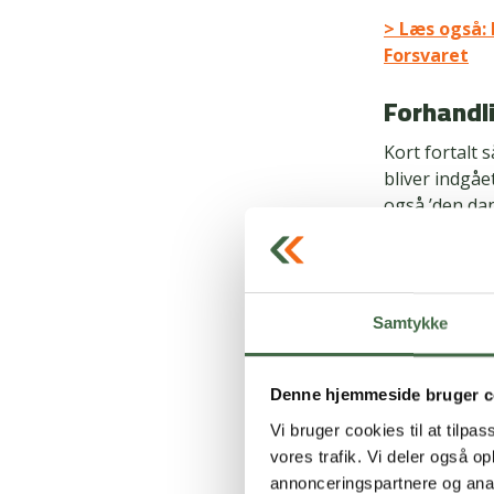
> Læs også: 
Forsvaret
Forhandli
Kort fortalt 
bliver indgåe
også ’den dan
Hvad enten de
og kurser, s
tilkæmpet ve
Samtykke
Rent praktis
offentligt an
Denne hjemmeside bruger c
det statslige
Vi bruger cookies til at tilpas
vores trafik. Vi deler også 
Sammen med d
annonceringspartnere og anal