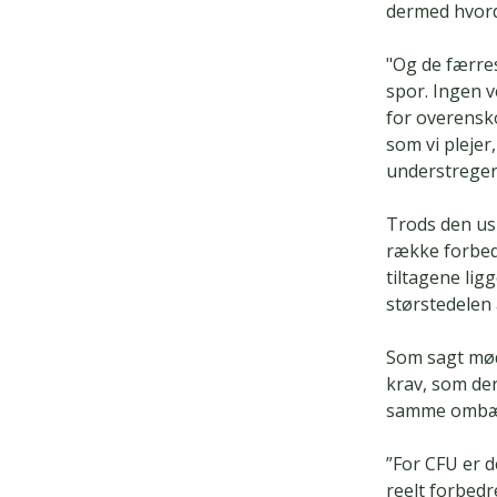
dermed hvord
"Og de færres
spor. Ingen 
for overensk
som vi plejer
understreger
Trods den us
række forbed
tiltagene lig
størstedelen
Som sagt mød
krav, som der
samme ombæri
”For CFU er d
reelt forbedr