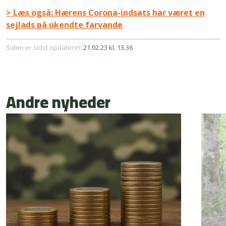
> Læs også: Hærens Corona-indsats har været en
sejlads på ukendte farvande
Siden er sidst opdateret:
21.02.23 kl. 13.36
Andre nyheder