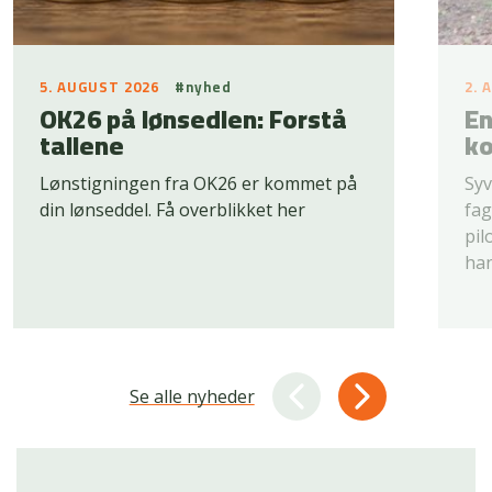
5. AUGUST 2026
#nyhed
2. 
OK26 på lønsedlen: Forstå
En
tallene
ko
Lønstigningen fra OK26 er kommet på
Syv
din lønseddel. Få overblikket her
fag
pil
han
Se alle nyheder