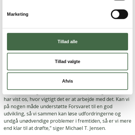
hjælper gerne, hvor Danmark har brug for det. Men
vilkårene skal være på plads. Mange udfordringer kan
Marketing
imødekommes med relativt få ressourcer, men det
kræver, at man bruger noget tid på ordentlig
planlægning og på at få kommunikeret klart,” siger
Michael T. Jensen.
Tillad alle
I HKKF har man en fortsat dialog med Forsvaret, da
Tillad valgte
udfordringer med planlægning og kommunikation
desværre ikke er noget nyt, men bliver forstærket
under kriser og ved arbejdet med nye opgaver.
Afvis
”Det her er noget, vi skal have fokus på – og Covid-19
har vist os, hvor vigtigt det er at arbejde med det. Kan vi
på nogen måde understøtte Forsvaret til en god
udvikling, så vi sammen kan løse udfordringerne og
undgå unødvendige problemer i fremtiden, så er vi mere
end klar til at drøfte,” siger Michael T. Jensen.