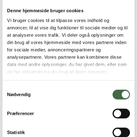
indsatsområdet. Maden var skidt, og mange soldater
blev frustrerede over, at de blev isoleret og ikke fik
Denne hjemmeside bruger cookies
adgang til helt basale ting,” siger Michael T. Jensen.
Vi bruger cookies til at tilpasse vores indhold og
annoncer, til at vise dig funktioner til sociale medier og til
> Læs også: Smitteopsporing: Selvfølgelig træder vi
at analysere vores trafik. Vi deler også oplysninger om
til, men…
din brug af vores hjemmeside med vores partnere inden
Klar kommunikation og bedre
for sociale medier, annonceringspartnere og
planlægning
analysepartnere. Vores partnere kan kombinere disse
data med andre oplysninger, du har givet dem, eller som
Klar kommunikation og en langt bedre planlægning af
de har indsamlet fra din brug af deres tjenester.
opgaverne er to ting, som Forsvaret bør tage til sig og
tage med til kriser og løsning af atypiske opgaver
Samtykkevalg
fremadrettet. Et godt forarbejde samt helt klare regler
Nødvendig
og aftaler skal sikre, at soldaternes basale vilkår er på
plads. Soldaterne skal vide, hvad de går ind til, hvad der
forventes af dem, og hvor længe det forventes. De
Præferencer
selvfølgelig også honoreres ordentligt for deres indsats.
Statistik
”Vores medlemmer – soldaterne – er ikke sarte. De