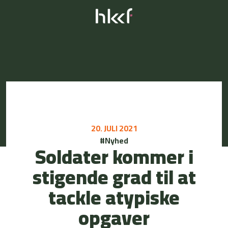
20. JULI 2021
#Nyhed
Soldater kommer i
stigende grad til at
tackle atypiske
opgaver