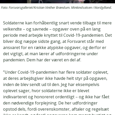
Foto: Forsvarsgalleriet/Kristian Vinther Brøndum. Minkindsatsen i Nordjylland.
Soldaterne kan forhåbentlig snart vende tilbage til mere
velkendte – og savnede – opgaver oven på en lang
periode med arbejde knyttet til Covid-19-pandemien. Det
bliver dog næppe sidste gang, at Forsvaret står med
ansvaret for en række atypiske opgaver, og derfor er
det vigtigt, at man lærer af udfordringerne under
pandemien. Dem har der været en del af.
”Under Covid-19-pandemien har flere soldater oplevet,
at deres arbejdsgiver ikke havde helt styr på opgaven,
inden de blev sendt ud til den. Jeg har eksempelvis
oplevet sager, hvor soldaterne ikke er blevet
indkvarteret og honoreret ordentligt – og ikke har fået
den nødvendige forplejning. De her udfordringer
opstod dels, fordi overenskomster, aftaler og regelsæt