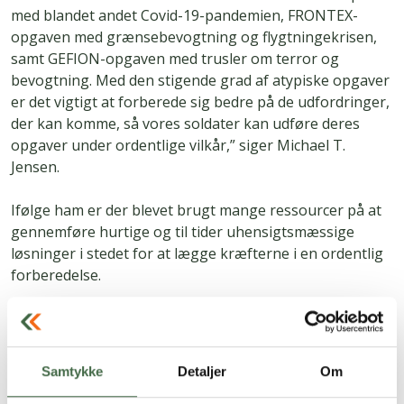
med blandet andet Covid-19-pandemien, FRONTEX-
opgaven med grænsebevogtning og flygtningekrisen,
samt GEFION-opgaven med trusler om terror og
bevogtning. Med den stigende grad af atypiske opgaver
er det vigtigt at forberede sig bedre på de udfordringer,
der kan komme, så vores soldater kan udføre deres
opgaver under ordentlige vilkår,” siger Michael T.
Jensen.
Ifølge ham er der blevet brugt mange ressourcer på at
gennemføre hurtige og til tider uhensigtsmæssige
løsninger i stedet for at lægge kræfterne i en ordentlig
forberedelse.
”Under minkindsatsen i Nordjylland blev soldater blandt
andet transporteret frem og tilbage fra Aalborg til
minkfarme hver dag, selvom der var gode muligheder
Samtykke
Detaljer
Om
for at overnatte på hoteller i nærheden af