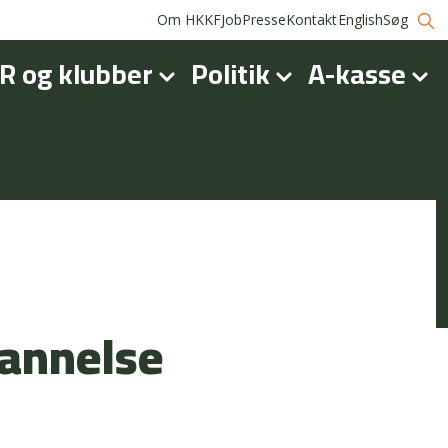
Om HKKF
Job
Presse
Kontakt
English
Søg
R og klubber
Politik
A-kasse
dannelse