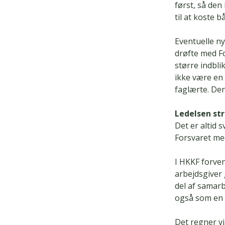
først, så den
til at koste b
Eventuelle ny
drøfte med Fo
større indbli
ikke være en
faglærte. De
Ledelsen str
Det er altid 
Forsvaret med
I HKKF forvent
arbejdsgive
del af samar
også som en s
Det regner vi