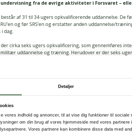
 undervisning fra de øvrige aktiviteter i Forsvaret – elle
estår af 31 til 34 ugers opkvalificerende uddannelse. De fø
 HRU’en og før SRS’en og erstatter anden uddannelse/trænin
i dag.
 der cirka seks ugers opkvalificering, som gennemføres int
 militær uddannelse og træning. Herudover er der seks uge
ng, som erstatter eksisterende militærtræning.
år i SRS’en ligger der seks ugers uddannelse mere til de, s
er i dansk og matematik. De erstatter også øvrige aktiviteter.
Detaljer
at til at tage en uge og ligger efter de tre år i SRS. Den bliv
t er der 16 ugers specialisering, som bliver lagt efter fagp
ookies
r”, og de erstatter derfor ikke andre aktiviteter.
se vores indhold og annoncer, til at vise dig funktioner til sociale
oplysninger om din brug af vores hjemmeside med vores partnere i
, at der i forvejen er meget travlt derude – at der er for få
ysepartnere. Vores partnere kan kombinere disse data med andr
ejde. Det er rigtigt. Men det er et problem, man bliver nødt t