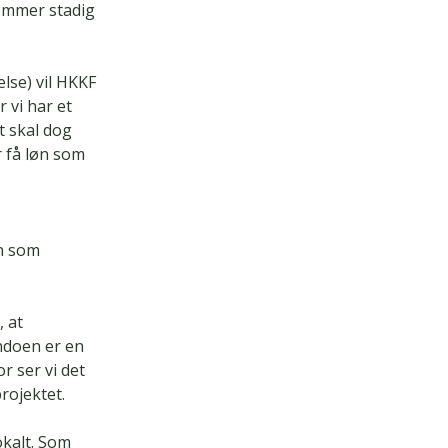
kommer stadig
.
lse) vil HKKF
 vi har et
t skal dog
r få løn som
on som
, at
doen er en
r ser vi det
rojektet.
okalt. Som