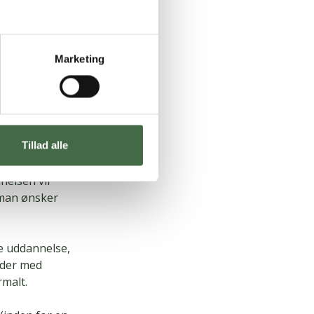
 ikke betyde,
t give
 og det skulle
Marketing
 til at se
Tillad alle
 den holder
nelsen vil
 man ønsker
e uddannelse,
yder med
malt.