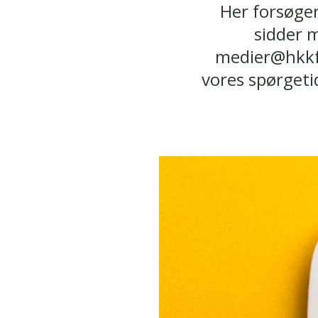
Her forsøger
sidder m
medier@hkkf.
vores spørget