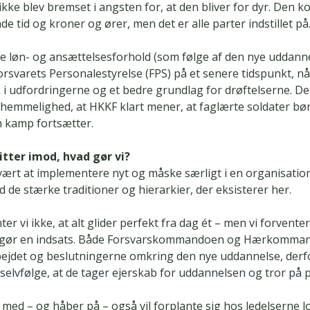
 ikke blev bremset i angsten for, at den bliver for dyr. Den 
åde tid og kroner og ører, men det er alle parter indstillet på
e løn- og ansættelsesforhold (som følge af den nye uddanne
rsvarets Personalestyrelse (FPS) på et senere tidspunkt, når
k i udfordringerne og et bedre grundlag for drøftelserne. De
 hemmelighed, at HKKF klart mener, at faglærte soldater bø
n kamp fortsætter.
itter imod, hvad gør vi?
svært at implementere nyt og måske særligt i en organisati
 de stærke traditioner og hierarkier, der eksisterer her.
er vi ikke, at alt glider perfekt fra dag ét – men vi forventer
r gør en indsats. Både Forsvarskommandoen og Hærkomman
bejdet og beslutningerne omkring den nye uddannelse, derfo
elvfølge, at de tager ejerskab for uddannelsen og tror på p
 med – og håber på – også vil forplante sig hos ledelserne l