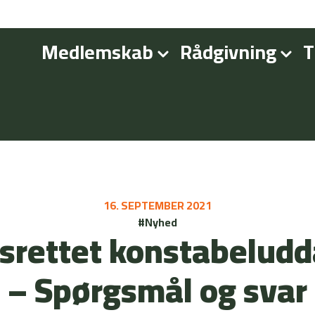
Medlemskab
Rådgivning
T
16. SEPTEMBER 2021
#Nyhed
srettet konstabelud
– Spørgsmål og svar