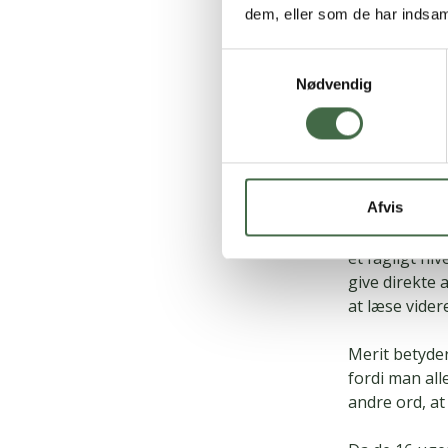
dem, eller som de har indsaml
ved enten at 
at man ikke 
Samtykkevalg
soldaterne mu
Nødvendig
gerne være me
> Læs også:
ud
Afvis
Hvad kan je
Da uddannels
et fagligt ni
give direkte 
at læse vider
Merit betyde
fordi man al
andre ord, a