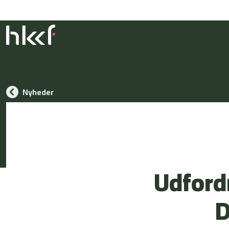
Nyheder
Udfordr
D