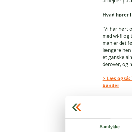
arbejder på at
Hvad hører 
“Vi har hørt 
med wi-fi og 
man er det f
længere hen i
et ganske alm
derover, og 
> Læs også:
bønder
Hvad kan I 
“Når vi hører
gør noget for
Samtykke
på tingene. D