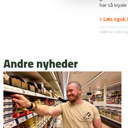
har så loyale
> Læs også: 
Siden er sidst o
Andre nyheder