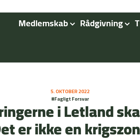
Medlemskab
Rådgivning
T
5. OKTOBER 2022
#Fagligt Forsvar
ingerne i Letland ska
et er ikke en krigszo