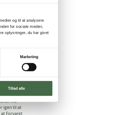
e eller det
 til familie,
erning at
 medier og til at analysere
nden for sociale medier,
e oplysninger, du har givet
 personel og
 i hele
Marketing
fra vores
ve ved med i
Tillad alle
heder, der
soner fra
igen til at
 at Forvaret