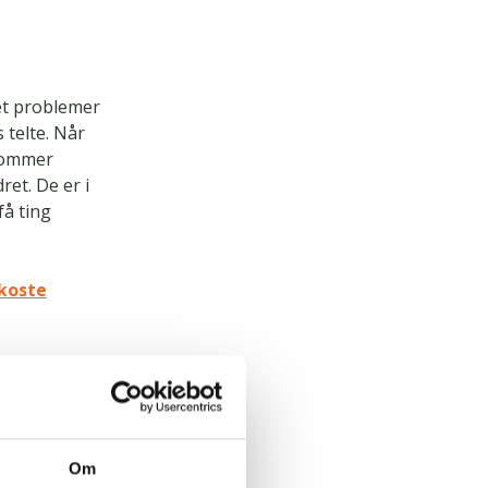
ret problemer
 telte. Når
 kommer
ret. De er i
få ting
 koste
 om Forsvaret
 ved at kigge
Om
ke en