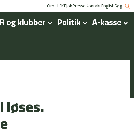
Om HKKF
Job
Presse
Kontakt
English
Søg
R og klubber
Politik
A-kasse
l løses.
ne