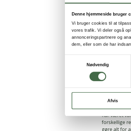
krigszone. Hv
andet, så for
Denne hjemmeside bruger c
og er der god
Vi bruger cookies til at tilpas
gøre, det fo
vores trafik. Vi deler også 
annonceringspartnere og anal
Er Hæren god
dem, eller som de har indsaml
“Lige præcis 
Samtykkevalg
materiel. Der
Nødvendig
Forsvaret – i
medlemmer. D
al evighed.”
Hvad tænker 
Afvis
“Vi skal nok 
har været van
forskellige 
gøre alt for 