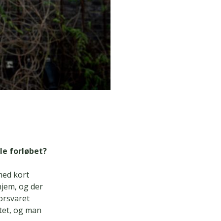
le forløbet?
med kort
hjem, og der
Forsvaret
ttet, og man