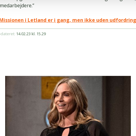
 medarbejdere.”
Missionen i Letland er i gang, men ikke uden udfordrin
pdateret:
14.02.23 kl. 15.29