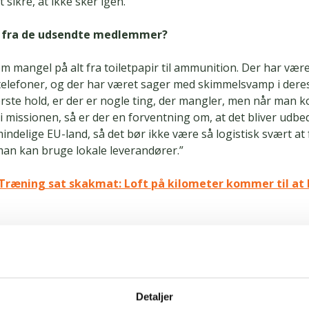
 sikre, at ikke sker igen.”
I fra de udsendte medlemmer?
om mangel på alt fra toiletpapir til ammunition. Der har væ
telefoner, og der har været sager med skimmelsvamp i deres
ørste hold, er der er nogle ting, der mangler, men når man
 missionen, så er der en forventning om, at det bliver udbed
indelige EU-land, så det bør ikke være så logistisk svært at 
man kan bruge lokale leverandører.”
 Træning sat skakmat: Loft på kilometer kommer til at
som fagforening gøre?
 om sådanne sager, så bringer vi det videre. Vi undersøger,
 at rette op på problemerne. Vi ved, at operationsstaben er
Detaljer
et følger vi selvfølgelig op på. Tingene skal løses. Det er ik