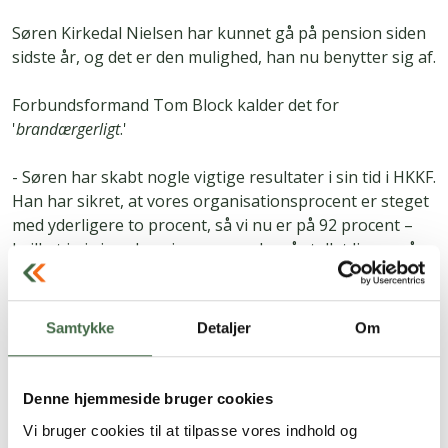
Søren Kirkedal Nielsen har kunnet gå på pension siden
sidste år, og det er den mulighed, han nu benytter sig af.
Forbundsformand Tom Block kalder det for
'
brandærgerligt
.'
- Søren har skabt nogle vigtige resultater i sin tid i HKKF.
Han har sikret, at vores organisationsprocent er steget
med yderligere to procent, så vi nu er på 92 procent –
hvilket jo i sig selv er imponerende, når tallet ligger så
højt. Og så har han opbygget et rigtig godt
arbejdsskadeteam, som medlemmerne nyder godt af,
siger Tom Block og fortsætter:
Samtykke
Detaljer
Om
- Personligt kommer jeg til at savne en rigtig god
sparringspartner. Men jeg forstår også hans behov, så
jeg ønsker ham alt det bedste.
Denne hjemmeside bruger cookies
Vi bruger cookies til at tilpasse vores indhold og
HKKF’s hovedbestyrelse har nu, som det står anført i