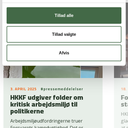
Tillad alle
Tillad valgte
Afvis
3. APRIL 2025
#pressemeddelelser
18.
HKKF udgiver folder om
Fo
kritisk arbejdsmiljø til
st
politikerne
HKK
Arbejdsmiljøudfordringerne truer
gla
Forsvarets kampdygtighed. Det er
at 