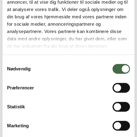
annoncer, til at vise dig funktioner til sociale medier og til
vedtægterne, konstitueret en ny forbundssekretær fra
at analysere vores trafik. Vi deler også oplysninger om
sin midte, forklarer forbundsformand Tom Block:
din brug af vores hjemmeside med vores partnere inden
for sociale medier, annonceringspartnere og
- Jeg vil gerne byde Henrik Holm velkommen på posten
analysepartnere. Vores partnere kan kombinere disse
som ny forbundssekretær, og jeg ser frem til
data med andre oplysninger, du har givet dem, eller som
samarbejdet. Samtidig ser jeg også frem til et godt
de har indsamlet fra din brug af deres tjenester.
gensyn og fremtidigt samarbejde med et meget erfarent
hovedbestyrelsesmedlem, når Kurt Almestrand
Samtykkevalg
indsuppleres i HKKF’s hovedbestyrelse.
Nødvendig
> Læs også: HKKF sikrer stor efterbetaling til
medlemmer på HRU-kontrakt
Præferencer
Siden er sidst opdateret:
13.02.23 kl. 14.00
Statistik
Marketing
Andre nyheder